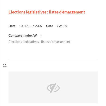
Elections législatives : listes d'émargement
Date
10, 17 juin 2007
Cote
7W107
Contexte : Index W
Elections législatives : listes d'émargement
ésultat n°
11