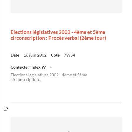
Elections législatives 2002 - 4ème et 5ème
circonscription : Procès verbal (2ème tour)
Date
16 juin 2002
Cote
7W54
Contexte : Index W
Elections législatives 2002 - 4ème et 5ème
circonscription...
ésultat n°
17