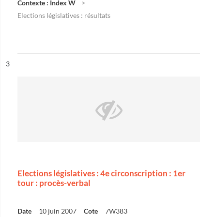
Contexte : Index W
Elections législatives : résultats
ésultat n°
3
Elections législatives : 4e circonscription : 1er
tour : procès-verbal
Date
10 juin 2007
Cote
7W383