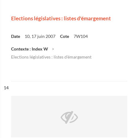
Elections législatives : listes d'émargement
Date
10, 17 juin 2007
Cote
7W104
Contexte : Index W
Elections législatives : listes d'émargement
ésultat n°
14