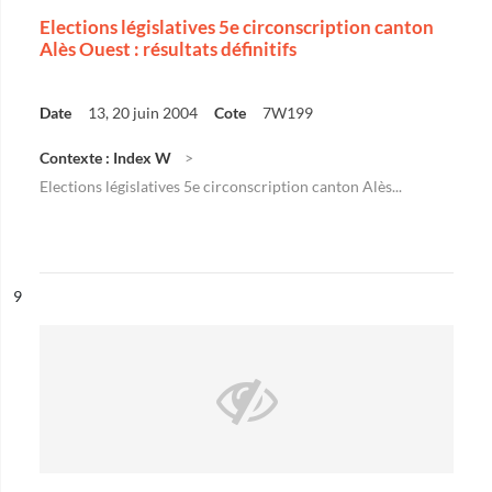
Elections législatives 5e circonscription canton
Alès Ouest : résultats définitifs
Date
13, 20 juin 2004
Cote
7W199
Contexte : Index W
Elections législatives 5e circonscription canton Alès...
ésultat n°
9