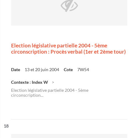
Election législative partielle 2004 - 5ème
circonscription : Procès verbal (1er et 2ème tour)
Date
13 et 20 juin 2004
Cote
7W54
Contexte : Index W
Election législative partielle 2004 - 5ème
circonscription...
ésultat n°
18