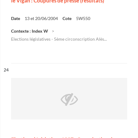
le Vigan : Coupures de presse (résultats)
Date
13 et 20/06/2004
Cote
5W550
Contexte : Index W
Elections législatives - 5ème circonscription Alès...
ésultat n°
24