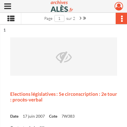
Ouvrir le menu déroulant
Archives municipales d'Alès
Page suivante : 1/2
Dernière page
Page
sur 2
ésultat n°
1
Elections législatives : 5e circonscription : 2e tour
: procès-verbal
Date
17 juin 2007
Cote
7W383