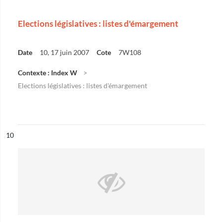
Elections législatives : listes d'émargement
Date
10, 17 juin 2007
Cote
7W108
Contexte : Index W
Elections législatives : listes d'émargement
ésultat n°
10