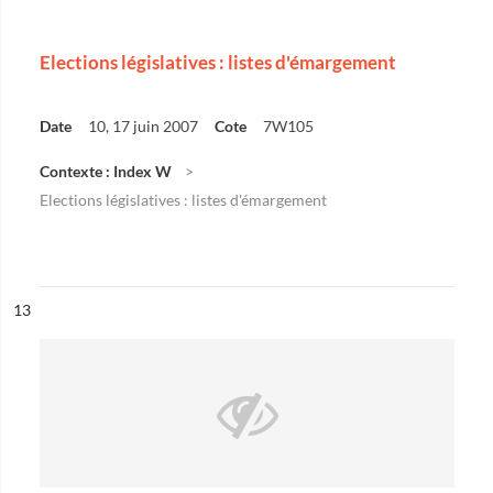
Elections législatives : listes d'émargement
Date
10, 17 juin 2007
Cote
7W105
Contexte : Index W
Elections législatives : listes d'émargement
ésultat n°
13