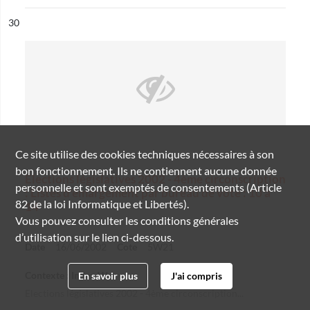
ésultat n°
30
Ce site utilise des
cookies
techniques nécessaires à son
bon fonctionnement. Ils ne contiennent aucune donnée
Elections législatives 2002 - 4ème circonscription
personnelle et sont exemptés de consentements (Article
: Listes d'émargement par bureau de vote : 10 à
82 de la loi Informatique et Libertés).
14
Vous pouvez consulter les conditions générales
d’utilisation sur le lien ci-dessous.
Date
16/06/2002
Cote
5W21
Contexte : Index W
En savoir plus
J'ai compris
Elections législatives 2002 - 4ème circonscription...