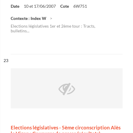
Date
10 et 17/06/2007
Cote
6W751
Contexte : Index W
Elections législatives 1er et 2ème tour : Tracts,
bulletins...
ésultat n°
23
Elections législatives - 5ème circonscription Alès