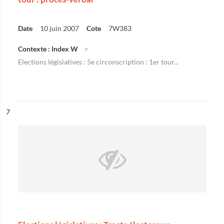
Date
10 juin 2007
Cote
7W383
Contexte : Index W
Elections législatives : 5e circonscription : 1er tour...
ésultat n°
7