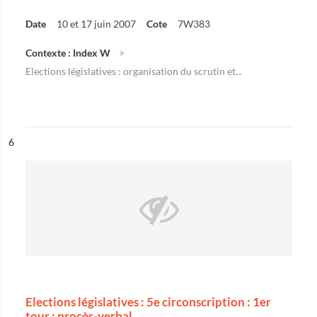
Date
10 et 17 juin 2007
Cote
7W383
Contexte : Index W
Elections législatives : organisation du scrutin et...
ésultat n°
6
Elections législatives : 5e circonscription : 1er
tour : procès-verbal