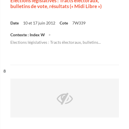
Elections législatives : Tracts électoraux,
bulletins de vote, résultats (« Midi Libre »)
Date
10 et 17 juin 2012
Cote
7W339
Contexte : Index W
Elections législatives : Tracts électoraux, bulletins...
ésultat n°
8