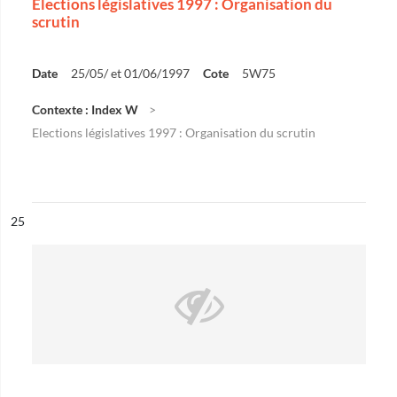
Elections législatives 1997 : Organisation du
scrutin
Date
25/05/ et 01/06/1997
Cote
5W75
Contexte : Index W
Elections législatives 1997 : Organisation du scrutin
ésultat n°
25