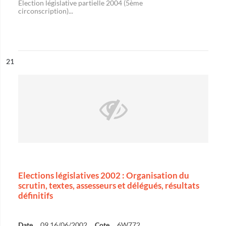
Election législative partielle 2004 (5ème
circonscription)...
ésultat n°
21
Elections législatives 2002 : Organisation du
scrutin, textes, assesseurs et délégués, résultats
définitifs
Date
09,16/06/2002
Cote
6W772