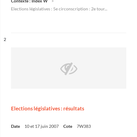
Contexte : Index W
Elections législatives : 5e circonscription : 2e tour...
ésultat n°
2
Elections législatives : résultats
Date
10 et 17 juin 2007
Cote
7W383