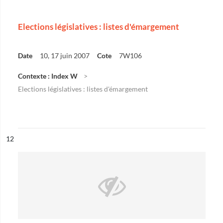
Elections législatives : listes d'émargement
Date
10, 17 juin 2007
Cote
7W106
Contexte : Index W
Elections législatives : listes d'émargement
ésultat n°
12