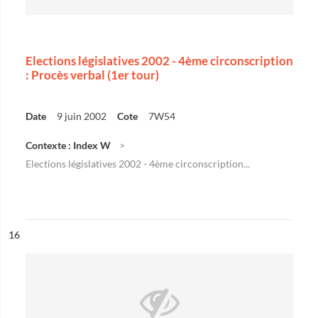
Elections législatives 2002 - 4ème circonscription
: Procès verbal (1er tour)
Date
9 juin 2002
Cote
7W54
Contexte : Index W
Elections législatives 2002 - 4ème circonscription...
ésultat n°
16