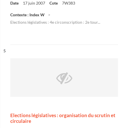
Date
17 juin 2007
Cote
7W383
Contexte : Index W
Elections législatives : 4e circonscription : 2e tour...
ésultat n°
5
Elections législatives : organisation du scrutin et
circulaire