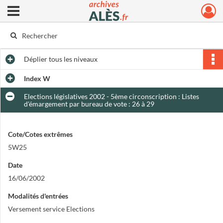
Ouvrir le menu déroulant
Archives municipales d'Alès
Déplier
tous les niveaux
Index W
Elections législatives 2002 - 5ème circonscription : Listes
d'émargement par bureau de vote : 26 à 29
Cote/Cotes extrêmes
5W25
Date
16/06/2002
Modalités d'entrées
Versement service Elections