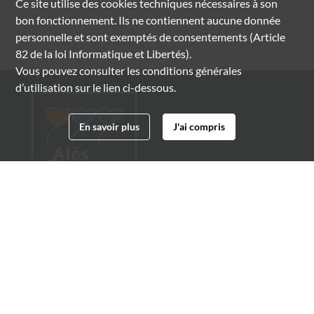
Ce site utilise des
cookies
techniques nécessaires à son
bon fonctionnement. Ils ne contiennent aucune donnée
personnelle et sont exemptés de consentements (Article
82 de la loi Informatique et Libertés).
Vous pouvez consulter les conditions générales
d’utilisation sur le lien ci-dessous.
En savoir plus
J'ai compris
Archives municipales d'Alès
4 boulevard Gambetta
30100 Alès
04 66 54 32 20
archives@ville-ales.fr