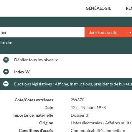
GÉNÉALOGIE
RE
dans tout le site
echerche
Déplier
tous les niveaux
Index W
Elections législatives : Affiche, instructions, présidents de burea
Cote/Cotes extrêmes
2W370
Date
12 et 19 mars 1978
Importance matérielle
Dossier 3
Origine
Listes électorales / Affaires mili
Conditions d'accès
Communicabilité : Immédiate