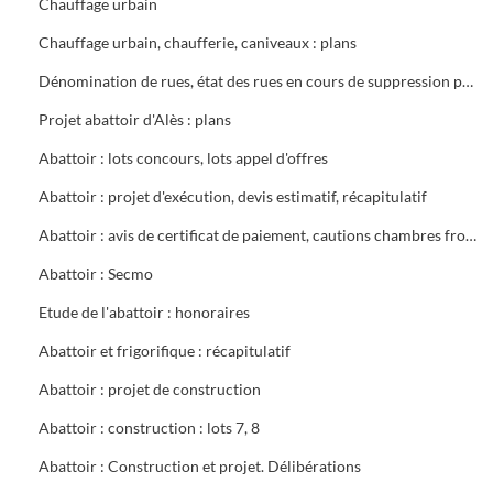
Chauffage urbain
Chauffage urbain, chaufferie, caniveaux : plans
Dénomination de rues, état des rues en cours de suppression partielle ou totale, plans généraux (1945) Ville d'Alès (1962 - 1966)
Projet abattoir d'Alès : plans
Abattoir : lots concours, lots appel d'offres
Abattoir : projet d'exécution, devis estimatif, récapitulatif
Abattoir : avis de certificat de paiement, cautions chambres froides, procès verbaux, devis estimatifs détaillés
Abattoir : Secmo
Etude de l'abattoir : honoraires
Abattoir et frigorifique : récapitulatif
Abattoir : projet de construction
Abattoir : construction : lots 7, 8
Abattoir : Construction et projet. Délibérations