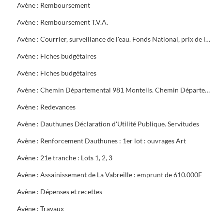
Avène : Remboursement
Avène : Remboursement T.V.A.
Avène : Courrier, surveillance de l'eau. Fonds National, prix de l'eau
Avène : Fiches budgétaires
Avène : Fiches budgétaires
Avène : Chemin Départemental 981 Monteils. Chemin Départemental 16 entre Mazac et Salindres. Chemin Départemental 981 Méjannes les Alès
Avène : Redevances
Avène : Dauthunes Déclaration d'Utilité Publique. Servitudes
Avène : Renforcement Dauthunes : 1er lot : ouvrages Art
Avène : 21e tranche : Lots 1, 2, 3
Avène : Assainissement de La Vabreille : emprunt de 610.000F
Avène : Dépenses et recettes
Avène : Travaux