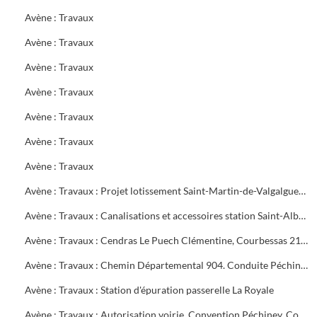
Avène : Travaux
Avène : Travaux
Avène : Travaux
Avène : Travaux
Avène : Travaux
Avène : Travaux
Avène : Travaux
Avène : Travaux : Projet lotissement Saint-Martin-de-Valgalgues, alimentation Méjannes-les-Alès, élargissement pont de Barjac. Déplacement canalisation Dauthunes décomptes définitifs. Périmètre protection captage Boisset-et-Gaujac
Avène : Travaux : Canalisations et accessoires station Saint-Alban, Dauthunes, Ermitage
Avène : Travaux : Cendras Le Puech Clémentine, Courbessas 21e tranche
Avène : Travaux : Chemin Départemental 904. Conduite Péchiney. Canalisation Alès,la Grand-Combe.Traversée Galeizon Cendras
Avène : Travaux : Station d'épuration passerelle La Royale
Avène : Travaux : Autorisation voirie. Convention Péchiney. Contentieux C.G.E.E. Alsthom