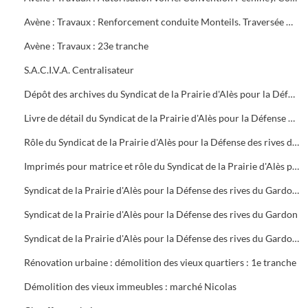
Avène : Travaux : Renforcement conduite Monteils. Traversée Gardon Cendras Saint-Privat-des-Vieux : 22e tranche
Avène : Travaux : 23e tranche
S.A.C.I.V.A. Centralisateur
Dépôt des archives du Syndicat de la Prairie d'Alès pour la Défense des rives du Gardon dissous, dans le local des archives de la mairie
Livre de détail du Syndicat de la Prairie d'Alès pour la Défense des rives du Gardon
Rôle du Syndicat de la Prairie d'Alès pour la Défense des rives du Gardon
Imprimés pour matrice et rôle du Syndicat de la Prairie d'Alès pour la Défense des rives du Gardon
Syndicat de la Prairie d'Alès pour la Défense des rives du Gardon : dépenses et recettes, travaux, matrice et rôle du syndicat
Syndicat de la Prairie d'Alès pour la Défense des rives du Gardon
Syndicat de la Prairie d'Alès pour la Défense des rives du Gardon : réparations des dégâts causées par les crues de 1953 - 1954, compte rendu de réunions, correspondance, dissolution du 25 juin 1971
Rénovation urbaine : démolition des vieux quartiers : 1e tranche
Démolition des vieux immeubles : marché Nicolas