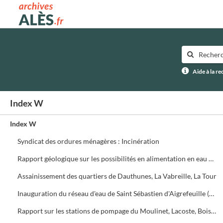
Archives municipales d'Alès
Aide à la r
Index W
Index W
Syndicat des ordures ménagères : Incinération
Rapport géologique sur les possibilités en alimentation en eau potable du Syndicat de l'Avène (R. Plegot)
Assainissement des quartiers de Dauthunes, La Vabreille, La Tour
Inauguration du réseau d'eau de Saint Sébastien d'Aigrefeuille (23 novembre 1968) et de Dauthunes (9 décembre 1978)
Rapport sur les stations de pompage du Moulinet, Lacoste, Boisset