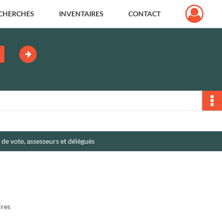
CHERCHES
INVENTAIRES
CONTACT
u de vote, assesseurs et délégués
taires