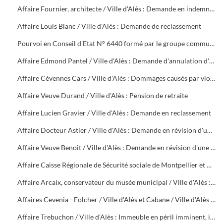
Affaire Fournier, architecte / Ville d'Alès : Demande en indemnité pour rupture abusive de contrat
Affaire Louis Blanc / Ville d'Alès : Demande de reclassement
Pourvoi en Conseil d'Etat N° 6440 formé par le groupe communiste du Conseil Municipal d'Alès contre une décision de rejet en date du 5 décembre 1949. Instance contre délibération du Conseil Municipal du 10 décembre 1948
Affaire Edmond Pantel / Ville d'Alès : Demande d'annulation d'un arrêté de mise à la retraite d'office
Affaire Cévennes Cars / Ville d'Alès : Dommages causés par violence à un autocar de la société
Affaire Veuve Durand / Ville d'Alès : Pension de retraite
Affaire Lucien Gravier / Ville d'Alès : Demande en reclassement
Affaire Docteur Astier / Ville d'Alès : Demande en révision d'une pension de retraite
Affaire Veuve Benoit / Ville d'Alès : Demande en révision d'une pension
Affaire Caisse Régionale de Sécurité sociale de Montpellier et Caisse Primaire de Sécurité sociale du Gard / Ville d'Alès : Demande de remboursement de sommes versées par accident sur la voie publique à M. Boissin
Affaire Arcaix, conservateur du musée municipal / Ville d'Alès : Demande en reclassement
Affaires Cevenia - Folcher / Ville d'Alès et Cabane / Ville d'Alès : Tarif des droits de pesage et mesurage (1912), non paiement de la taxe d'abattoir (1954 - 1956)
Affaire Trebuchon / Ville d'Alès : Immeuble en péril imminent, interdiction d'habiter ou de pénétrer, non renouvellement du bail des locaux situés, 18 rue Fabrerie