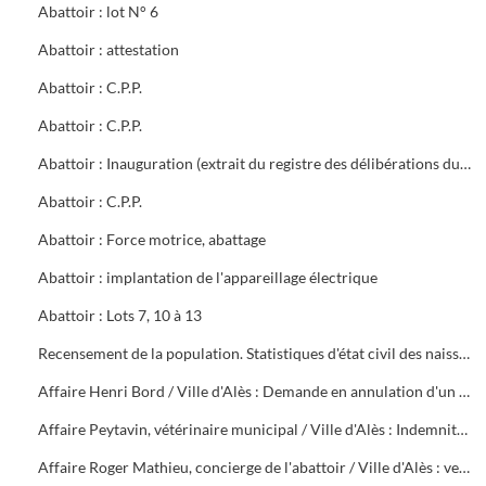
Abattoir : lot N° 6
Abattoir : attestation
Abattoir : C.P.P.
Abattoir : C.P.P.
Abattoir : Inauguration (extrait du registre des délibérations du Conseil Municipal)
Abattoir : C.P.P.
Abattoir : Force motrice, abattage
Abattoir : implantation de l'appareillage électrique
Abattoir : Lots 7, 10 à 13
Recensement de la population. Statistiques d'état civil des naissances et de la mortalité des années 1923 à 1942
Affaire Henri Bord / Ville d'Alès : Demande en annulation d'un arrêté de révocation
Affaire Peytavin, vétérinaire municipal / Ville d'Alès : Indemnité forfaitaire de cherté de vie
Affaire Roger Mathieu, concierge de l'abattoir / Ville d'Alès : versement retraite, titularisation