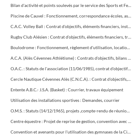
Bilan d'activité et points soulevés par le service des Sports et Festivités en début de mandat
Piscine de Cauvel : Fonctionnement, correspondance écoles, associations, personnel, travaux
C.A.C. Volley Ball : Contrat d'objectifs, éléments financiers, installation beach volley avenue Jules Guesde
Rugby Club Alésien : Contrat d'objectifs, éléments financiers, travaux au stade, courrier
Boulodrome : Fonctionnement, règlement d'utilisation, location, courrier associations, personnel
A.C.A. (Alès Cévennes Athlétisme) : Contrats d'objectifs, bilans financiers, subventions, courrier
O.A.C. : Statuts de l'association (11/06/1985), contrat d'objectifs, éléments financiers, convention de partenariat O.A.C., Ville, Agglo, collèges Diderot et Bellevue (2003-2004), courrier
Cercle Nautique Cévennes Alès (C.N.C.A). : Contrat d'objectifs, bilans financiers, mise à disposition de personnel
Entente A.B.C.- J.S.A. (Basket) : Courrier, travaux équipement
Utilisation des installations sportives : Demandes, courrier
O.M.S. : Statuts (14/12/1965), projets ,compte-rendu de réunions Comité directeur, Assemblées Générales, subventions, convention avec la ville d'Alès
Centre équestre : Projet de reprise de gestion, convention avec le Club hippique alésien pour la location du terrain et des bâtiments, travaux (courrier)
Convention et avenants pour l'utilisation des gymnases de la Cité scolaire