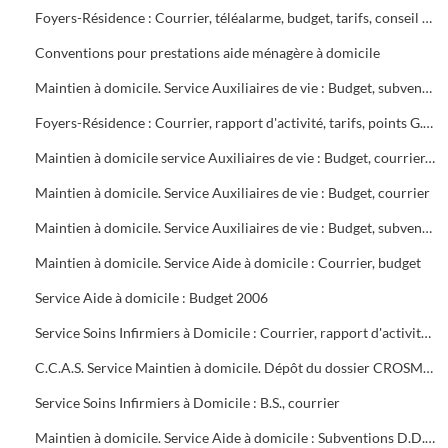
Foyers-Résidence : Courrier, téléalarme, budget, tarifs, conseil de vie sociale, état des résidents et du personnel, contrat d'objectifs, Points G.I.R., G.I.P. sanitaire alésien
Conventions pour prestations aide ménagère à domicile
Maintien à domicile. Service Auxiliaires de vie : Budget, subventions, courrier
Foyers-Résidence : Courrier, rapport d'activité, tarifs, points G.I.R., conventions G.I.P.
Maintien à domicile service Auxiliaires de vie : Budget, courrier, rapport d'activité
Maintien à domicile. Service Auxiliaires de vie : Budget, courrier
Maintien à domicile. Service Auxiliaires de vie : Budget, subventions D.D.A.S.S., contrôle URSSAF, fonds de modernisation, courrier
Maintien à domicile. Service Aide à domicile : Courrier, budget
Service Aide à domicile : Budget 2006
Service Soins Infirmiers à Domicile : Courrier, rapport d'activité, proposition de contrat d'objectifs, planning quotidien des agents
C.C.A.S. Service Maintien à domicile. Dépôt du dossier CROSMS (plaquette explicative)
Service Soins Infirmiers à Domicile : B.S., courrier
Maintien à domicile. Service Aide à domicile : Subventions D.D.A.S.S.S. - Courrier Caisse Maladie, Préfecture D.D.T.E.F.P., évolutions juridiques et statutaires