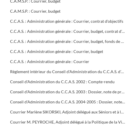
C.A.M.S.P. : Courrier, budget
C.A.M.S.P. : Courrier, budget
C.C.A.S. : Administration générale : Courrier, contrat d'objectifs
C.C.A.S. : Administration générale : Courrier, budget, contrat d'objectifs
C.C.A.S. : Administration générale : Courrier, budget, fonds de modernisation de l'aide à domicile des personnes agées
C.C.A.S. : Administration générale : Courrier, budget
C.C.A.S. : Administration générale : Courrier
Règlement intérieur du Conseil d'Administration du C.C.A.S. d'Alès
Conseil d'Administration du C.C.A.S. 2002 : Compte-rendu
Conseil d'Administration du C.C.A.S. 2003 : Dossier, note de présentation de l'ordre du jour
Conseil d'Administration du C.C.A.S. 2004-2005 : Dossier, note de présentation de l'ordre du jour
Courrier Marlène SIKORSKI, Adjoint délégué aux Séniors et à la dépendance
Courrier M. PEYROCHE, Adjoint délégué à la Politique de la Ville