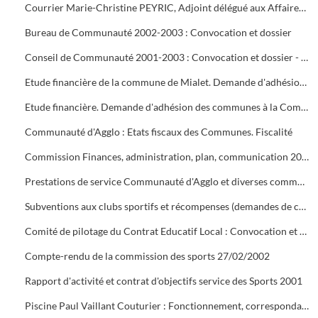
Courrier Marie-Christine PEYRIC, Adjoint délégué aux Affaires Sociales
Bureau de Communauté 2002-2003 : Convocation et dossier
Conseil de Communauté 2001-2003 : Convocation et dossier - Séance d'installation
Etude financière de la commune de Mialet. Demande d'adhésion à la Communauté d' Agglo. Statuts du « Pays Cévenol »
Etude financière. Demande d'adhésion des communes à la Communauté d'Agglo
Communauté d'Agglo : Etats fiscaux des Communes. Fiscalité
Commission Finances, administration, plan, communication 2000 : Convocation et dossier
Prestations de service Communauté d'Agglo et diverses communes : Conventions et fiches de synthèse
Subventions aux clubs sportifs et récompenses (demandes de coupes). Statuts de l'O.M.S. (14/12/1965). Inauguration de la Maison des Sports à Tamaris (21 septembre ?)
Comité de pilotage du Contrat Educatif Local : Convocation et compte rendu
Compte-rendu de la commission des sports 27/02/2002
Rapport d'activité et contrat d'objectifs service des Sports 2001
Piscine Paul Vaillant Couturier : Fonctionnement, correspondance clubs, associations, scolaires, régies, bilans, analyses d'eau, aquagym, personnel, travaux