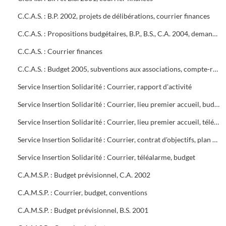
C.C.A.S. : B.P. 2002, projets de délibérations, courrier finances
C.C.A.S. : Propositions budgétaires, B.P., B.S., C.A. 2004, demandes de subventions
C.C.A.S. : Courrier finances
C.C.A.S. : Budget 2005, subventions aux associations, compte-rendu des réunions hebdomadaires entre Frédéric Jouve, Directeur Général Adjoint et le responsable financier du C.C.A.S
Service Insertion Solidarité : Courrier, rapport d'activité
Service Insertion Solidarité : Courrier, lieu premier accueil, budget, contrat d'objectifs, C.M.U., forum retraite, makheton, coupures d'eau
Service Insertion Solidarité : Courrier, lieu premier accueil, télé alarme, chèques multiservices SODEXHO, forum retraite, markethon, coupures d'eau
Service Insertion Solidarité : Courrier, contrat d'objectifs, plan départemental d'insertion, C.M.U.
Service Insertion Solidarité : Courrier, téléalarme, budget
C.A.M.S.P. : Budget prévisionnel, C.A. 2002
C.A.M.S.P. : Courrier, budget, conventions
C.A.M.S.P. : Budget prévisionnel, B.S. 2001