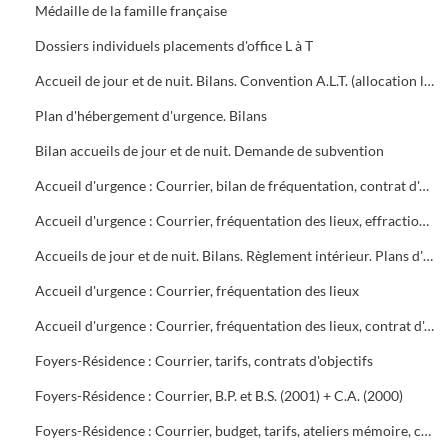
Médaille de la famille française
Dossiers individuels placements d'office L à T
Accueil de jour et de nuit. Bilans. Convention A.L.T. (allocation logement temporaire). Projet d'hôtel social (résidence les Volubilis)
Plan d'hébergement d'urgence. Bilans
Bilan accueils de jour et de nuit. Demande de subvention
Accueil d'urgence : Courrier, bilan de fréquentation, contrat d'objectif, budget
Accueil d'urgence : Courrier, fréquentation des lieux, effractions diverses, budget
Accueils de jour et de nuit. Bilans. Règlement intérieur. Plans d'hébergement d'urgence
Accueil d'urgence : Courrier, fréquentation des lieux
Accueil d'urgence : Courrier, fréquentation des lieux, contrat d'objectif
Foyers-Résidence : Courrier, tarifs, contrats d'objectifs
Foyers-Résidence : Courrier, B.P. et B.S. (2001) + C.A. (2000)
Foyers-Résidence : Courrier, budget, tarifs, ateliers mémoire, convention H.L.M. projet de rénovation