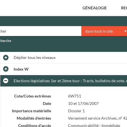
GÉNÉALOGIE
RE
dans tout le site
echerche
Déplier
tous les niveaux
Index W
Elections législatives 1er et 2ème tour : Tracts, bulletins de vote,
Cote/Cotes extrêmes
6W751
Date
10 et 17/06/2007
Importance matérielle
Dossier 1
Modalités d'entrées
Versement service Archives, n° 4
Conditions d'accès
Communicabilité : Immédiate