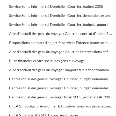
Service Soins Infirmiers à Domicile : Courrier, budget 2005
Service Soins Infirmiers à Domicile : Courrier, demande d'extension de 5 lits supplémentaires
Service Soins Infirmiers à Domicile : Courrier, budget, rapport d'inspection des S.S.I.A.D. du bassin alésien et rapport contradictoire
Aire d'accueil des gens du voyage : Courrier, contrat d'objectif, adultes relai, convention avec l'Etat, notes de service
Propositions contrats d'objectifs services Enfance Jeunesse et Hygiène Santé
Aire d'accueil des gens du voyage : Courrier, interventions et fin de contrat de gardiennage de Pro Sécurité, notes de service
Bilan financier centre social des gens du voyage
Aire d'accueil des gens du voyage : Rapport sur le fonctionnement interne, budget, tarifs, remise en état des bâtiments, textes
Centre social des gens du voyage : Courrier, budget, demandes de subventions, contrat d'objectifs. Etude d'Anne Françoise VOLPINI (juillet 2005) : « Atouts et difficultés d'insertion professionnelle des tsiganes sur Alès et Saint-Christol lez Alès »
Centre social des gens du voyage : Courrier, budget, demandes de subventions
Centre social des gens du voyage : Bilan 2003, projet 2004 -2007. Courrier, notes de service, demandes de subventions, bilan financier 2003
C.C.A.S. : Budget prévisionnel, B.P., subventions aux associations, courrier, C.A. 2003
C.C.A.S. : B.P. et B.S. 2001, courrier finances