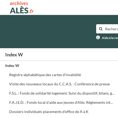
Archives municipales d'Alès
Aide à la r
Index W
Index W
Registre alphabétique des cartes d'invalidité
Visite des nouveaux locaux du C.C.A.S. : Conférence de presse
F.S.L. : Fonds de solidarité logement. Suivi du dispositif, bilans, groupe de travail
F.A.J.E.D. : Fonds local d'aide aux jeunes d'Alès. Règlements intérieurs, textes, bilan des commissions
Dossiers individuels placements d'office de A à K