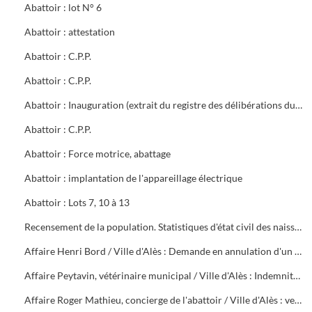
Abattoir : lot N° 6
Abattoir : attestation
Abattoir : C.P.P.
Abattoir : C.P.P.
Abattoir : Inauguration (extrait du registre des délibérations du Conseil Municipal)
Abattoir : C.P.P.
Abattoir : Force motrice, abattage
Abattoir : implantation de l'appareillage électrique
Abattoir : Lots 7, 10 à 13
Recensement de la population. Statistiques d'état civil des naissances et de la mortalité des années 1923 à 1942
Affaire Henri Bord / Ville d'Alès : Demande en annulation d'un arrêté de révocation
Affaire Peytavin, vétérinaire municipal / Ville d'Alès : Indemnité forfaitaire de cherté de vie
Affaire Roger Mathieu, concierge de l'abattoir / Ville d'Alès : versement retraite, titularisation