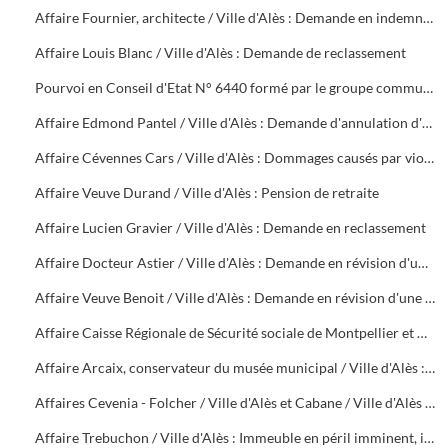
Affaire Fournier, architecte / Ville d'Alès : Demande en indemnité pour rupture abusive de contrat
Affaire Louis Blanc / Ville d'Alès : Demande de reclassement
Pourvoi en Conseil d'Etat N° 6440 formé par le groupe communiste du Conseil Municipal d'Alès contre une décision de rejet en date du 5 décembre 1949. Instance contre délibération du Conseil Municipal du 10 décembre 1948
Affaire Edmond Pantel / Ville d'Alès : Demande d'annulation d'un arrêté de mise à la retraite d'office
Affaire Cévennes Cars / Ville d'Alès : Dommages causés par violence à un autocar de la société
Affaire Veuve Durand / Ville d'Alès : Pension de retraite
Affaire Lucien Gravier / Ville d'Alès : Demande en reclassement
Affaire Docteur Astier / Ville d'Alès : Demande en révision d'une pension de retraite
Affaire Veuve Benoit / Ville d'Alès : Demande en révision d'une pension
Affaire Caisse Régionale de Sécurité sociale de Montpellier et Caisse Primaire de Sécurité sociale du Gard / Ville d'Alès : Demande de remboursement de sommes versées par accident sur la voie publique à M. Boissin
Affaire Arcaix, conservateur du musée municipal / Ville d'Alès : Demande en reclassement
Affaires Cevenia - Folcher / Ville d'Alès et Cabane / Ville d'Alès : Tarif des droits de pesage et mesurage (1912), non paiement de la taxe d'abattoir (1954 - 1956)
Affaire Trebuchon / Ville d'Alès : Immeuble en péril imminent, interdiction d'habiter ou de pénétrer, non renouvellement du bail des locaux situés, 18 rue Fabrerie