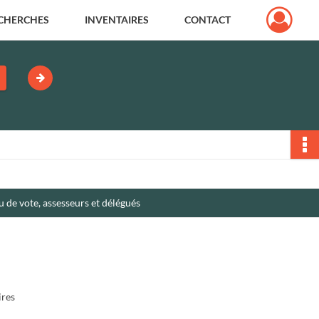
CHERCHES
INVENTAIRES
CONTACT
au de vote, assesseurs et délégués
aires