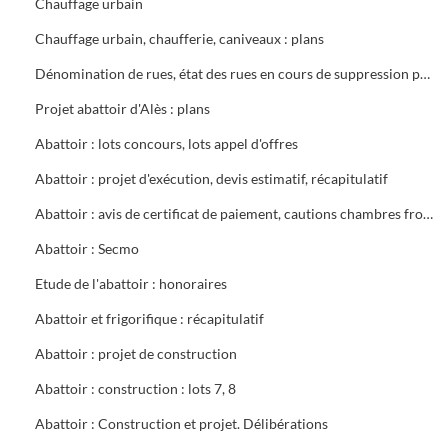
Chauffage urbain
Chauffage urbain, chaufferie, caniveaux : plans
Dénomination de rues, état des rues en cours de suppression partielle ou totale, plans généraux (1945) Ville d'Alès (1962 - 1966)
Projet abattoir d'Alès : plans
Abattoir : lots concours, lots appel d'offres
Abattoir : projet d'exécution, devis estimatif, récapitulatif
Abattoir : avis de certificat de paiement, cautions chambres froides, procès verbaux, devis estimatifs détaillés
Abattoir : Secmo
Etude de l'abattoir : honoraires
Abattoir et frigorifique : récapitulatif
Abattoir : projet de construction
Abattoir : construction : lots 7, 8
Abattoir : Construction et projet. Délibérations