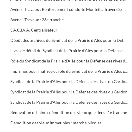
Avène : Travaux : Renforcement conduite Monteils. Traversée Gardon Cendras Saint-Privat-des-Vieux : 22e tranche
Avène : Travaux : 23e tranche
S.A.C.I.V.A. Centralisateur
Dépôt des archives du Syndicat de la Prairie d'Alès pour la Défense des rives du Gardon dissous, dans le local des archives de la mairie
Livre de détail du Syndicat de la Prairie d'Alès pour la Défense des rives du Gardon
Rôle du Syndicat de la Prairie d'Alès pour la Défense des rives du Gardon
Imprimés pour matrice et rôle du Syndicat de la Prairie d'Alès pour la Défense des rives du Gardon
Syndicat de la Prairie d'Alès pour la Défense des rives du Gardon : dépenses et recettes, travaux, matrice et rôle du syndicat
Syndicat de la Prairie d'Alès pour la Défense des rives du Gardon
Syndicat de la Prairie d'Alès pour la Défense des rives du Gardon : réparations des dégâts causées par les crues de 1953 - 1954, compte rendu de réunions, correspondance, dissolution du 25 juin 1971
Rénovation urbaine : démolition des vieux quartiers : 1e tranche
Démolition des vieux immeubles : marché Nicolas