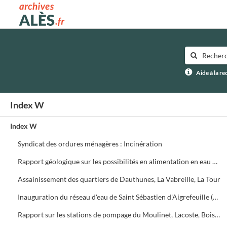
Archives municipales d'Alès
Aide à la r
Index W
Index W
Syndicat des ordures ménagères : Incinération
Rapport géologique sur les possibilités en alimentation en eau potable du Syndicat de l'Avène (R. Plegot)
Assainissement des quartiers de Dauthunes, La Vabreille, La Tour
Inauguration du réseau d'eau de Saint Sébastien d'Aigrefeuille (23 novembre 1968) et de Dauthunes (9 décembre 1978)
Rapport sur les stations de pompage du Moulinet, Lacoste, Boisset