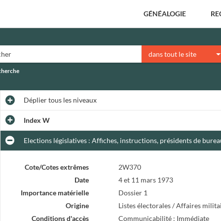
GÉNÉALOGIE
RE
dans tout le site
echerche
Déplier
tous les niveaux
Index W
Elections législatives : Affiches, instructions, présidents de bure
Cote/Cotes extrêmes
2W370
Date
4 et 11 mars 1973
Importance matérielle
Dossier 1
Origine
Listes électorales / Affaires milit
Conditions d'accès
Communicabilité : Immédiate