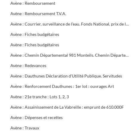
Avène : Remboursement
Avène : Remboursement T.V.A.
Avène : Courrier, surveillance de l'eau. Fonds National, prix de l'eau
Avène : Fiches budgétaires
Avène : Fiches budgétaires
Avène : Chemin Départemental 981 Monteils. Chemin Départemental 16 entre Mazac et Salindres. Chemin Départemental 981 Méjannes les Alès
Avène : Redevances
Avène : Dauthunes Déclaration d'Utilité Publique. Servitudes
Avène : Renforcement Dauthunes : 1er lot : ouvrages Art
Avène : 21e tranche : Lots 1, 2, 3
Avène : Assainissement de La Vabreille : emprunt de 610.000F
Avène : Dépenses et recettes
Avène : Travaux