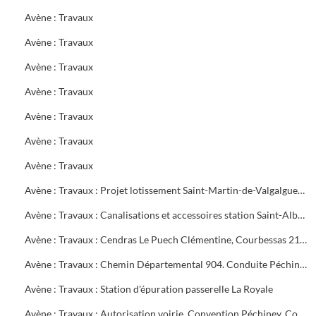
Avène : Travaux
Avène : Travaux
Avène : Travaux
Avène : Travaux
Avène : Travaux
Avène : Travaux
Avène : Travaux
Avène : Travaux : Projet lotissement Saint-Martin-de-Valgalgues, alimentation Méjannes-les-Alès, élargissement pont de Barjac. Déplacement canalisation Dauthunes décomptes définitifs. Périmètre protection captage Boisset-et-Gaujac
Avène : Travaux : Canalisations et accessoires station Saint-Alban, Dauthunes, Ermitage
Avène : Travaux : Cendras Le Puech Clémentine, Courbessas 21e tranche
Avène : Travaux : Chemin Départemental 904. Conduite Péchiney. Canalisation Alès,la Grand-Combe.Traversée Galeizon Cendras
Avène : Travaux : Station d'épuration passerelle La Royale
Avène : Travaux : Autorisation voirie. Convention Péchiney. Contentieux C.G.E.E. Alsthom