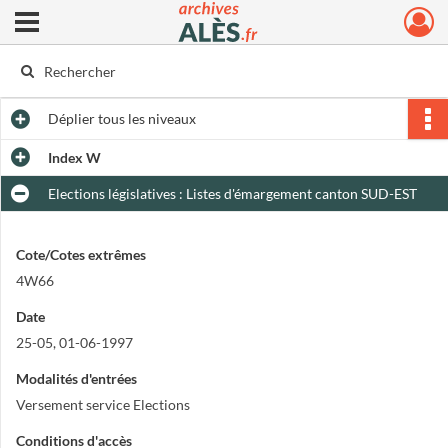
Ouvrir le menu déroulant
Archives municipales d'Alès
Déplier
tous les niveaux
Index W
Elections législatives : Listes d'émargement canton SUD-EST
Cote/Cotes extrêmes
4W66
Date
25-05, 01-06-1997
Modalités d'entrées
Versement service Elections
Conditions d'accès