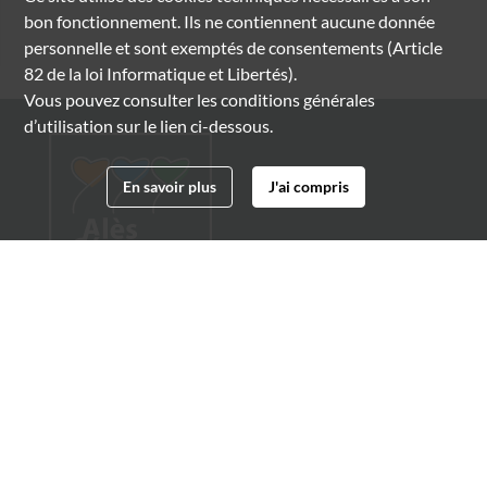
bon fonctionnement. Ils ne contiennent aucune donnée
personnelle et sont exemptés de consentements (Article
82 de la loi Informatique et Libertés).
Vous pouvez consulter les conditions générales
d’utilisation sur le lien ci-dessous.
En savoir plus
J'ai compris
Archives municipales d'Alès
4 boulevard Gambetta
30100 Alès
04 66 54 32 20
archives@ville-ales.fr