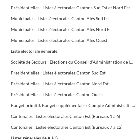
Présidentielles : Listes électorales Cantons Sud Est et Nord Est
Municipales : Listes électorales Canton Alès Sud Est
Municipales : Listes électorales Canton Alès Nord Est
Municipales : Listes électorales Canton Alès Ouest
Liste électorale générale
Société de Secours : Elections du Conseil d'Administration de la Société groupe sud des Houillères du Bassin des Cévennes (H.B.C.)
Présidentielles : Listes électorales Canton Sud Est
Présidentielles : Listes électorales Canton Nord Est
Présidentielles : Listes électorales Canton Ouest
Budget primitif. Budget supplémentaire. Compte Administratif (C.A.). Annexes au budget
Cantonales : Listes électorales Canton Est (Bureaux 1 à 6)
Cantonales : Listes électorales Canton Est (Bureaux 7 à 12)
Listes générales de A à G