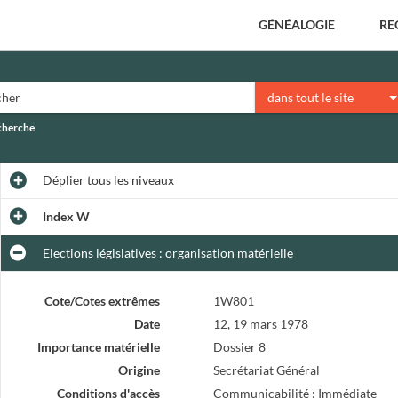
GÉNÉALOGIE
RE
dans tout le site
echerche
Déplier
tous les niveaux
Index W
Elections législatives : organisation matérielle
Cote/Cotes extrêmes
1W801
Date
12, 19 mars 1978
Importance matérielle
Dossier 8
Origine
Secrétariat Général
Conditions d'accès
Communicabilité : Immédiate