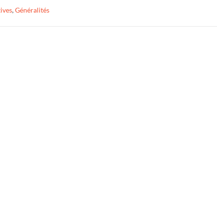
tives
,
Généralités