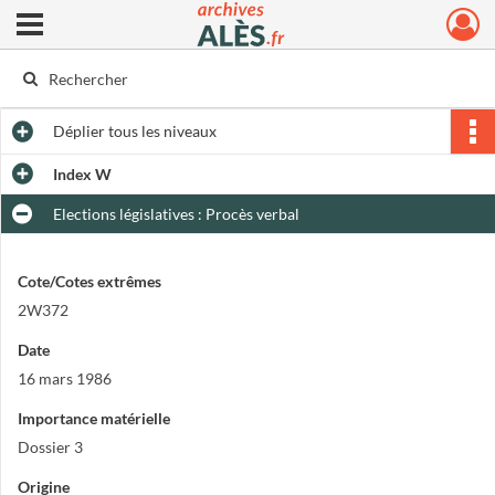
Ouvrir le menu déroulant
Archives municipales d'Alès
Déplier
tous les niveaux
Index W
Elections législatives : Procès verbal
Cote/Cotes extrêmes
2W372
Date
16 mars 1986
Importance matérielle
Dossier 3
Origine