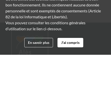
bon fonctionnement. Ils ne contiennent aucune donnée
personnelle et sont exemptés de consentements (Article
82 de la loi Informatique et Libertés).
Vous pouvez consulter les conditions générales
d’utilisation sur le lien ci-dessous.
En savoir plus
J'ai compris
Archives municipales d'Alès
4 boulevard Gambetta
30100 Alès
04 66 54 32 20
archives@ville-ales.fr