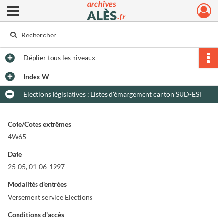
Ouvrir le menu déroulant
Archives municipales d'Alès
Déplier
tous les niveaux
Index W
Elections législatives : Listes d'émargement canton SUD-EST
Cote/Cotes extrêmes
4W65
Date
25-05, 01-06-1997
Modalités d'entrées
Versement service Elections
Conditions d'accès