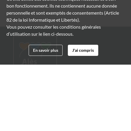
bon fonctionnement. Ils ne contiennent aucune donnée
personnelle et sont exemptés de consentements (Article
82 de la loi Informatique et Libertés).
Vous pouvez consulter les conditions générales
d’utilisation sur le lien ci-dessous.
En savoir plus
J'ai compris
Archives municipales d'Alès
4 boulevard Gambetta
30100 Alès
04 66 54 32 20
archives@ville-ales.fr