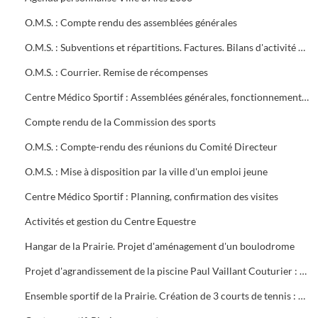
O.M.S. : Compte rendu des assemblées générales
O.M.S. : Subventions et répartitions. Factures. Bilans d'activité Conventions avec la ville
O.M.S. : Courrier. Remise de récompenses
Centre Médico Sportif : Assemblées générales, fonctionnement, projet de contrat, subvention
Compte rendu de la Commission des sports
O.M.S. : Compte-rendu des réunions du Comité Directeur
O.M.S. : Mise à disposition par la ville d'un emploi jeune
Centre Médico Sportif : Planning, confirmation des visites
Activités et gestion du Centre Equestre
Hangar de la Prairie. Projet d'aménagement d'un boulodrome
Projet d'agrandissement de la piscine Paul Vaillant Couturier : 6 plans
Ensemble sportif de la Prairie. Création de 3 courts de tennis : 1ère tranche (1997). Projet d'éclairage (1983)