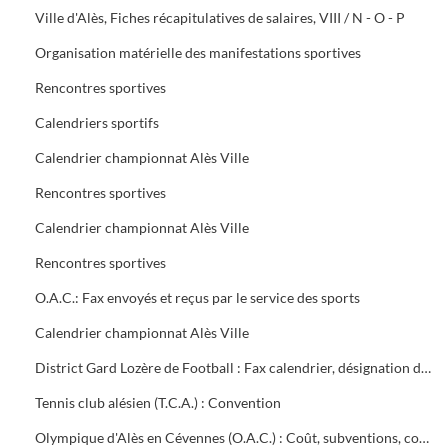
Ville d'Alès, Fiches récapitulatives de salaires, VIII / N - O - P
Organisation matérielle des manifestations sportives
Rencontres sportives
Calendriers sportifs
Calendrier championnat Alès Ville
Rencontres sportives
Calendrier championnat Alès Ville
Rencontres sportives
O.A.C.: Fax envoyés et reçus par le service des sports
Calendrier championnat Alès Ville
District Gard Lozère de Football : Fax calendrier, désignation des terrains
Tennis club alésien (T.C.A.) : Convention
Olympique d'Alès en Cévennes (O.A.C.) : Coût, subventions, contrat d'objectifs, courrier