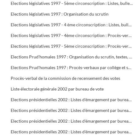
Elections législatives 1997 - 5ème circonscription : Listes, bulletins de vote, délégués et assesseurs
Elections législatives 1997 : Organisation du scrutin
Elections législatives 1997 - 4 ème circonscription : Listes, bulletins de vote, délégués et assesseurs
Elections législatives 1997 - 4ème circonscription : Procès-verbaux
Elections législatives 1997 - 5ème circonscription : Procès-verbaux
Elections Prud'homales 1997 : Organisation du scrutin, textes, représentants des organisations professionnelles et syndicales, délégués, bureaux de vote, tableaux de vote par correspondance
Elections Prud'homales 1997 : Procès-verbaux par collège et section
Procès-verbal de la commission de recensement des votes
Liste électorale générale 2002 par bureau de vote
Elections présidentielles 2002 : Listes d'émargement par bureau de vote : 1 à 5
Elections présidentielles 2002 : Listes d'émargement par bureau de vote : 6 à 10
Elections présidentielles 2002 : Listes d'émargement par bureau de vote : 11 à 16 ( pas de 12 )
Elections présidentielles 2002 : Listes d'émargement par bureau de vote : 17 à 21