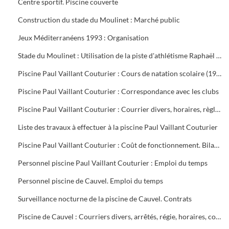
Centre sportif. Piscine couverte
Construction du stade du Moulinet : Marché public
Jeux Méditerranéens 1993 : Organisation
Stade du Moulinet : Utilisation de la piste d'athlétisme Raphaël Pujazon
Piscine Paul Vaillant Couturier : Cours de natation scolaire (1992-1999). Transport des scolaires (1995-1998). Utilisation de la piscine par les scolaires (1997-1998)
Piscine Paul Vaillant Couturier : Correspondance avec les clubs
Piscine Paul Vaillant Couturier : Courrier divers, horaires, règlement des cours, vols, plan d'organisation de secours, accident du 16 juin 1997, procès-verbal de la Commission de Sécurité
Liste des travaux à effectuer à la piscine Paul Vaillant Couturier
Piscine Paul Vaillant Couturier : Coût de fonctionnement. Bilan d'activité
Personnel piscine Paul Vaillant Couturier : Emploi du temps
Personnel piscine de Cauvel. Emploi du temps
Surveillance nocturne de la piscine de Cauvel. Contrats
Piscine de Cauvel : Courriers divers, arrêtés, régie, horaires, convention chèques loisirs temps libre, procès-verbal Commission de sécurité