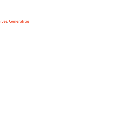
tives
,
Généralites