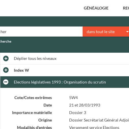
GÉNÉALOGIE
RE
dans tout le site
echerche
Déplier
tous les niveaux
Index W
Elections législatives 1993 : Organisation du scrutin
Cote/Cotes extrêmes
5W4
Date
21 et 28/03/1993
Importance matérielle
Dossier 3
Origine
Dossier Secrétariat Général Adjo
Modalités d'entrées
Versement service Elections