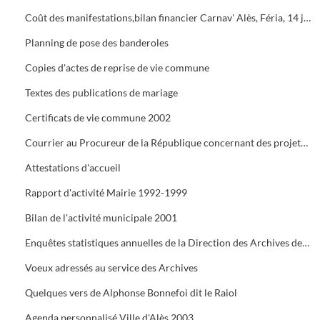
Coût des manifestations,bilan financier Carnav' Alès, Féria, 14 juillet, Estiv' Alès, fête de la châtaigne
Planning de pose des banderoles
Copies d'actes de reprise de vie commune
Textes des publications de mariage
Certificats de vie commune 2002
Courrier au Procureur de la République concernant des projets de mariage dont les dossiers administratifs ne sont pas réglés
Attestations d'accueil
Rapport d'activité Mairie 1992-1999
Bilan de l'activité municipale 2001
Enquêtes statistiques annuelles de la Direction des Archives de France
Voeux adressés au service des Archives
Quelques vers de Alphonse Bonnefoi dit le Raiol
Agenda personnalisé Ville d'Alès 2003