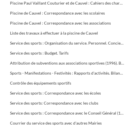
Piscine Paul Vaillant Couturier et de Cauvel : Cahiers des charges signés par les clubs
Piscine de Cauvel : Correspondance avec les scolaires
Piscine de Cauvel : Correspondance avec les associations
Liste des travaux à effectuer à la piscine de Cauvel
Service des sports : Organisation du service. Personnel. Concierges. Notes de service
Service des sports : Budget. Tarifs
Attribution de subventions aux associations sportives (1996). Bilans financiers des clubs (1995-1996)
Sports - Manifestations - Festivités : Rapports d'activités. Bilans financiers
Contrôle des équipements sportifs
Service des sports : Correspondance avec les écoles
Service des sports: Correspondance avec les clubs
Service des sports : Correspondance avec le Conseil Général (1996-1999), Conseil Régional (1996-2000), Préfecture du Gard (1995-1997), Direction Départementale jeunesse et sports (1995-2000)
Courrier du service des sports avec d'autres Mairies