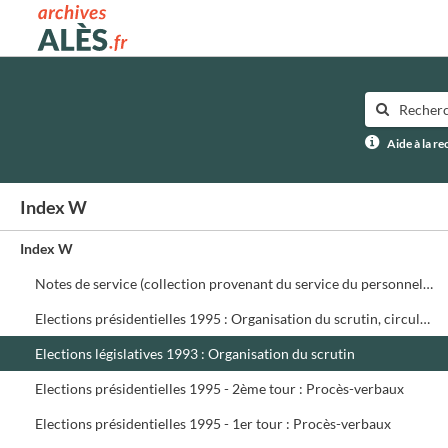
Archives municipales d'Alès
Aide à la r
Index W
Index W
Notes de service (collection provenant du service du personnel) ffffff
Elections présidentielles 1995 : Organisation du scrutin, circulaires, assesseurs, délégués, présidents de bureau de vote
Elections législatives 1993 : Organisation du scrutin
Elections présidentielles 1995 - 2ème tour : Procès-verbaux
Elections présidentielles 1995 - 1er tour : Procès-verbaux