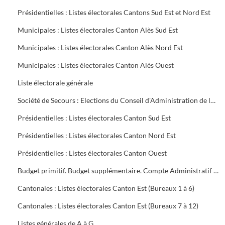
Présidentielles : Listes électorales Cantons Sud Est et Nord Est
Municipales : Listes électorales Canton Alès Sud Est
Municipales : Listes électorales Canton Alès Nord Est
Municipales : Listes électorales Canton Alès Ouest
Liste électorale générale
Société de Secours : Elections du Conseil d'Administration de la Société groupe sud des Houillères du Bassin des Cévennes (H.B.C.)
Présidentielles : Listes électorales Canton Sud Est
Présidentielles : Listes électorales Canton Nord Est
Présidentielles : Listes électorales Canton Ouest
Budget primitif. Budget supplémentaire. Compte Administratif (C.A.). Annexes au budget
Cantonales : Listes électorales Canton Est (Bureaux 1 à 6)
Cantonales : Listes électorales Canton Est (Bureaux 7 à 12)
Listes générales de A à G