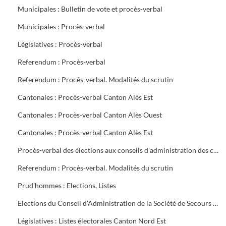
Municipales : Bulletin de vote et procès-verbal
Municipales : Procès-verbal
Législatives : Procès-verbal
Referendum : Procès-verbal
Referendum : Procès-verbal. Modalités du scrutin
Cantonales : Procès-verbal Canton Alès Est
Cantonales : Procès-verbal Canton Alès Ouest
Cantonales : Procès-verbal Canton Alès Est
Procès-verbal des élections aux conseils d'administration des caisses de Sécurité Sociale et d'Allocations familiales
Referendum : Procès-verbal. Modalités du scrutin
Prud'hommes : Elections, Listes
Elections du Conseil d'Administration de la Société de Secours Minière du groupe sud des Houillères du Bassin des Cévennes (H.B.C.)
Législatives : Listes électorales Canton Nord Est