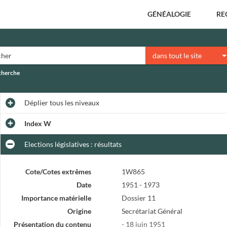
GÉNÉALOGIE
RE
dans tout le site
echerche
Déplier
tous les niveaux
Index W
Elections législatives : résultats
Cote/Cotes extrêmes
1W865
Date
1951 - 1973
Importance matérielle
Dossier 11
Origine
Secrétariat Général
Présentation du contenu
- 18 juin 1951