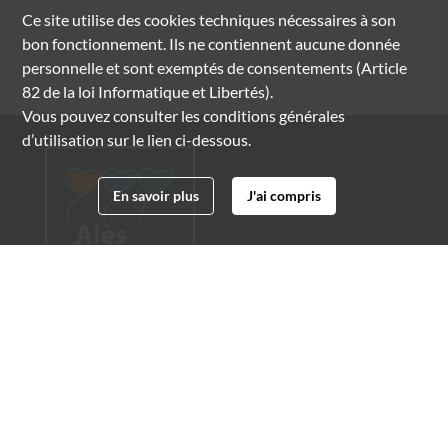
Ce site utilise des
cookies
techniques nécessaires à son
bon fonctionnement. Ils ne contiennent aucune donnée
personnelle et sont exemptés de consentements (Article
82 de la loi Informatique et Libertés).
Vous pouvez consulter les conditions générales
d’utilisation sur le lien ci-dessous.
En savoir plus
J'ai compris
Archives municipales d'Alès
4 boulevard Gambetta
30100 Alès
04 66 54 32 20
archives@ville-ales.fr