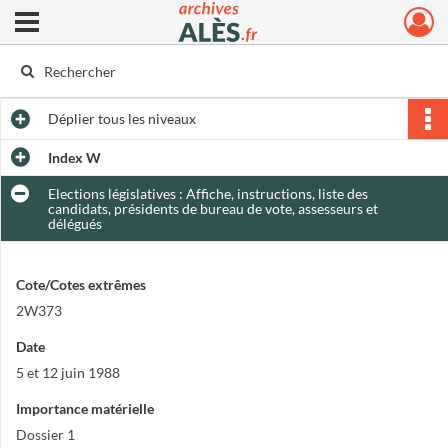
Ouvrir le menu déroulant
Archives municipales d'Alès
Déplier
tous les niveaux
Index W
Elections législatives : Affiche, instructions, liste des
candidats, présidents de bureau de vote, assesseurs et
délégués
Cote/Cotes extrêmes
2W373
Date
5 et 12 juin 1988
Importance matérielle
Dossier 1