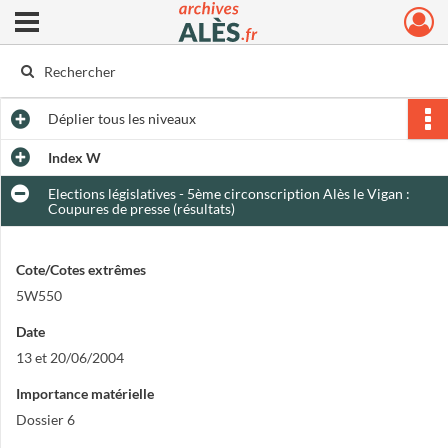
Ouvrir le menu déroulant
Archives municipales d'Alès
Déplier
tous les niveaux
Index W
Elections législatives - 5ème circonscription Alès le Vigan :
Coupures de presse (résultats)
Cote/Cotes extrêmes
5W550
Date
13 et 20/06/2004
Importance matérielle
Dossier 6