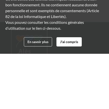
bon fonctionnement. Ils ne contiennent aucune donnée
personnelle et sont exemptés de consentements (Article
82 de la loi Informatique et Libertés).
Vous pouvez consulter les conditions générales
d’utilisation sur le lien ci-dessous.
En savoir plus
J'ai compris
Archives municipales d'Alès
4 boulevard Gambetta
30100 Alès
04 66 54 32 20
archives@ville-ales.fr