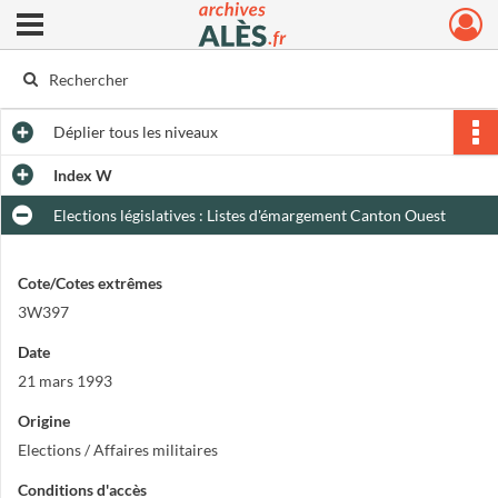
Ouvrir le menu déroulant
Archives municipales d'Alès
Déplier
tous les niveaux
Index W
Elections législatives : Listes d'émargement Canton Ouest
Cote/Cotes extrêmes
3W397
Date
21 mars 1993
Origine
Elections / Affaires militaires
Conditions d'accès