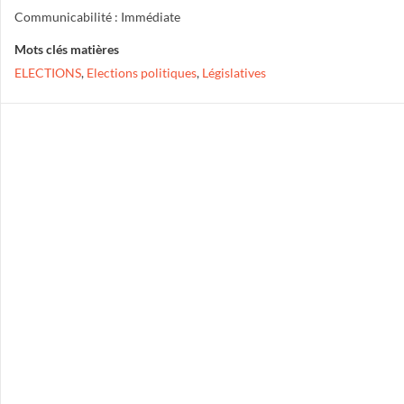
Communicabilité : Immédiate
Mots clés matières
ELECTIONS
,
Elections politiques
,
Législatives