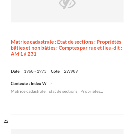
Matrice cadastrale : Etat de sections : Propriétés
bâties et non bâties : Comptes par rue et lieu-dit :
AM 1 à 231
Date
1968 - 1973
Cote
2W989
Contexte : Index W
Matrice cadastrale : Etat de sections : Propriétés...
ésultat n°
22