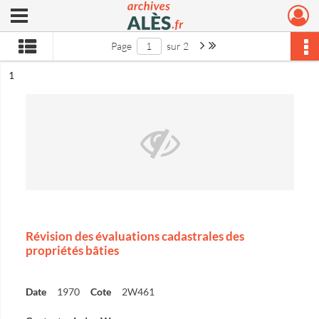
Ouvrir le menu déroulant
Archives municipales d'Alès
Page suivante : 1/2
Dernière page
Page
sur 2
ésultat n°
1
Révision des évaluations cadastrales des
propriétés bâties
Date
1970
Cote
2W461