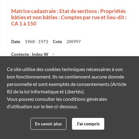
Matrice cadastrale : Etat de sections : Propriétés
bâties et non bâties : Comptes par rue et lieu-dit :
CA 1 à 150
Date
1968 - 1973
Cote
2W997
Contexte : Index W
Matrice cadastrale : Etat de sections : Propriétés...
Ce site utilise des
cookies
techniques nécessaires à son
bon fonctionnement. Ils ne contiennent aucune donnée
personnelle et sont exemptés de consentements (Article
82 de la loi Informatique et Libertés).
ésultat n°
30
Vous pouvez consulter les conditions générales
d’utilisation sur le lien ci-dessous.
En savoir plus
J'ai compris