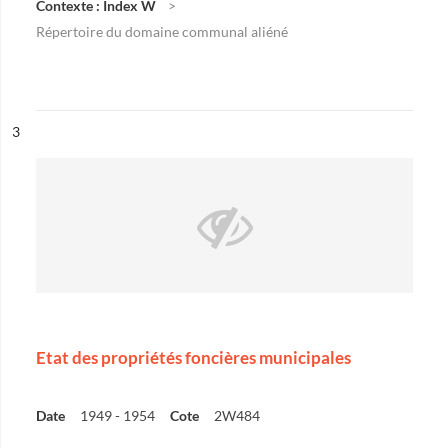
Contexte : Index W
Répertoire du domaine communal aliéné
ésultat n°
3
Etat des propriétés foncières municipales
Date
1949 - 1954
Cote
2W484