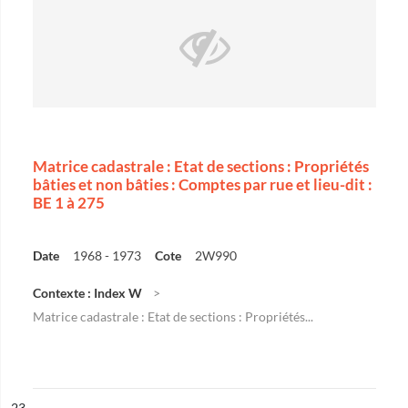
Matrice cadastrale : Etat de sections : Propriétés
bâties et non bâties : Comptes par rue et lieu-dit :
BE 1 à 275
Date
1968 - 1973
Cote
2W990
Contexte : Index W
Matrice cadastrale : Etat de sections : Propriétés...
ésultat n°
23