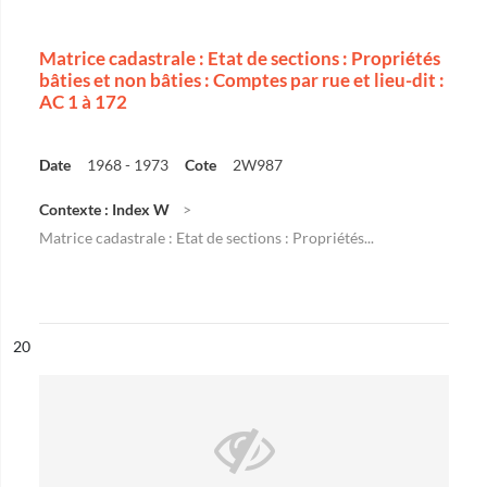
Matrice cadastrale : Etat de sections : Propriétés
bâties et non bâties : Comptes par rue et lieu-dit :
AC 1 à 172
Date
1968 - 1973
Cote
2W987
Contexte : Index W
Matrice cadastrale : Etat de sections : Propriétés...
ésultat n°
20