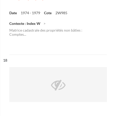
Date
1974 - 1979
Cote
2W985
Contexte : Index W
Matrice cadastrale des propriétés non bâties :
Comptes...
ésultat n°
18