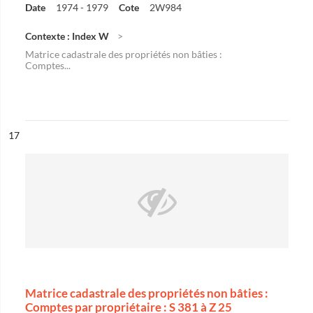
Date
1974 - 1979
Cote
2W984
Contexte : Index W
Matrice cadastrale des propriétés non bâties :
Comptes...
ésultat n°
17
Matrice cadastrale des propriétés non bâties :
Comptes par propriétaire : S 381 à Z 25