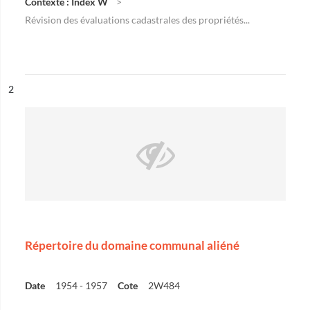
Contexte : Index W
Révision des évaluations cadastrales des propriétés...
ésultat n°
2
Répertoire du domaine communal aliéné
Date
1954 - 1957
Cote
2W484