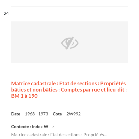
ésultat n°
24
Matrice cadastrale : Etat de sections : Propriétés
bâties et non bâties : Comptes par rue et lieu-dit :
BM 1 à 190
Date
1968 - 1973
Cote
2W992
Contexte : Index W
Matrice cadastrale : Etat de sections : Propriétés...