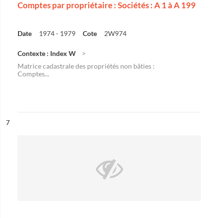
Comptes par propriétaire : Sociétés : A 1 à A 199
Date
1974 - 1979
Cote
2W974
Contexte : Index W
Matrice cadastrale des propriétés non bâties :
Comptes...
ésultat n°
7