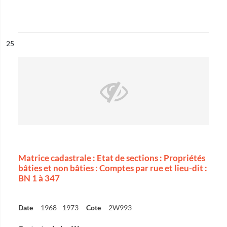
ésultat n°
25
Matrice cadastrale : Etat de sections : Propriétés
bâties et non bâties : Comptes par rue et lieu-dit :
BN 1 à 347
Date
1968 - 1973
Cote
2W993