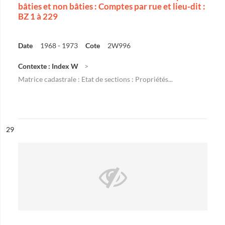
bâties et non bâties : Comptes par rue et lieu-dit :
BZ 1 à 229
Date
1968 - 1973
Cote
2W996
Contexte : Index W
Matrice cadastrale : Etat de sections : Propriétés...
ésultat n°
29