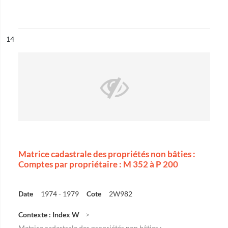
ésultat n°
14
Matrice cadastrale des propriétés non bâties :
Comptes par propriétaire : M 352 à P 200
Date
1974 - 1979
Cote
2W982
Contexte : Index W
Matrice cadastrale des propriétés non bâties :