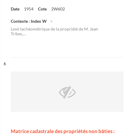
Date
1954
Cote
2W602
Contexte : Index W
Levé tachéométrique de la propriété de M. Jean
Tribes,...
ésultat n°
6
Matrice cadastrale des propriétés non bâties :