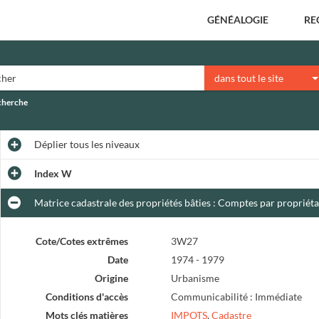
GÉNÉALOGIE
RE
dans tout le site
echerche
Déplier
tous les niveaux
Index W
Matrice cadastrale des propriétés bâties : Comptes par propriéta
Cote/Cotes extrêmes
3W27
Date
1974 - 1979
Origine
Urbanisme
Conditions d'accès
Communicabilité : Immédiate
Mots clés matières
IMPOTS
,
Cadastre