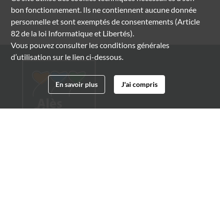
bon fonctionnement. Ils ne contiennent aucune donnée
personnelle et sont exemptés de consentements (Article
82 de la loi Informatique et Libertés).
Vous pouvez consulter les conditions générales
d’utilisation sur le lien ci-dessous.
En savoir plus
J'ai compris
Archives municipales d'Alès
4 boulevard Gambetta
30100 Alès
04 66 54 32 20
archives@ville-ales.fr