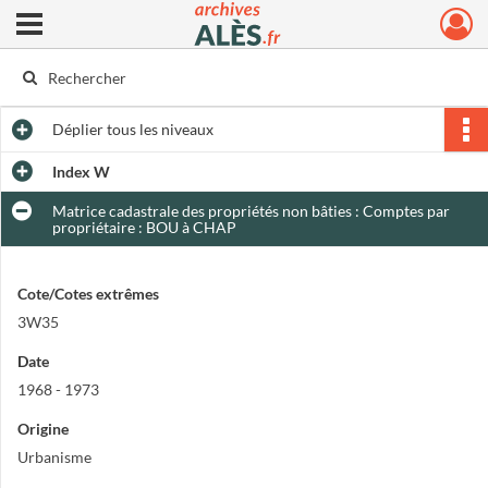
Ouvrir le menu déroulant
Archives municipales d'Alès
Déplier
tous les niveaux
Index W
Matrice cadastrale des propriétés non bâties : Comptes par
propriétaire : BOU à CHAP
Cote/Cotes extrêmes
3W35
Date
1968 - 1973
Origine
Urbanisme