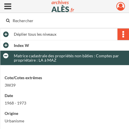
Ouvrir le menu déroulant
Archives municipales d'Alès
Déplier
tous les niveaux
Index W
Matrice cadastrale des propriétés non bâties : Comptes par
propriétaire : LA à MAZ
Cote/Cotes extrêmes
3W39
Date
1968 - 1973
Origine
Urbanisme