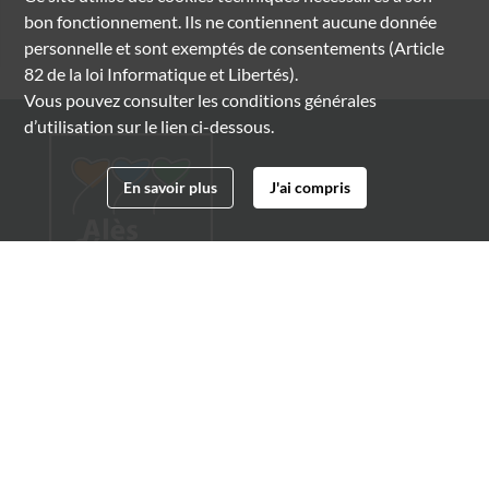
bon fonctionnement. Ils ne contiennent aucune donnée
personnelle et sont exemptés de consentements (Article
82 de la loi Informatique et Libertés).
Vous pouvez consulter les conditions générales
d’utilisation sur le lien ci-dessous.
En savoir plus
J'ai compris
Archives municipales d'Alès
4 boulevard Gambetta
30100 Alès
04 66 54 32 20
archives@ville-ales.fr