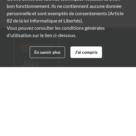
bon fonctionnement. Ils ne contiennent aucune donnée
personnelle et sont exemptés de consentements (Article
82 de la loi Informatique et Libertés).
Vous pouvez consulter les conditions générales
d’utilisation sur le lien ci-dessous.
En savoir plus
J'ai compris
Archives municipales d'Alès
4 boulevard Gambetta
30100 Alès
04 66 54 32 20
archives@ville-ales.fr