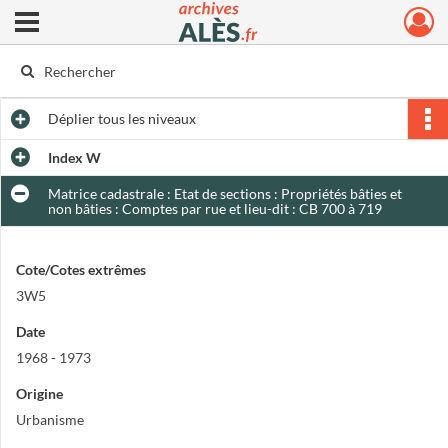
Ouvrir le menu déroulant
Archives municipales d'Alès
Déplier
tous les niveaux
Index W
Matrice cadastrale : Etat de sections : Propriétés bâties et
non bâties : Comptes par rue et lieu-dit : CB 700 à 719
Cote/Cotes extrêmes
3W5
Date
1968 - 1973
Origine
Urbanisme