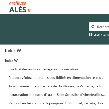
Archives municipales d'Alès
Aide à la r
Index W
Index W
Syndicat des ordures ménagères : Incinération
Rapport géologique sur les possibilités en alimentation en eau potable du Syndicat de l'Avène (R. Plegot)
Assainissement des quartiers de Dauthunes, La Vabreille, La Tour
Inauguration du réseau d'eau de Saint Sébastien d'Aigrefeuille (23 novembre 1968) et de Dauthunes (9 décembre 1978)
Rapport sur les stations de pompage du Moulinet, Lacoste, Boisset