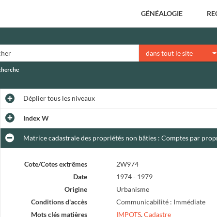
GÉNÉALOGIE
RE
dans tout le site
echerche
Déplier
tous les niveaux
Index W
Matrice cadastrale des propriétés non bâties : Comptes par propri
Cote/Cotes extrêmes
2W974
Date
1974 - 1979
Origine
Urbanisme
Conditions d'accès
Communicabilité : Immédiate
Mots clés matières
IMPOTS
,
Cadastre