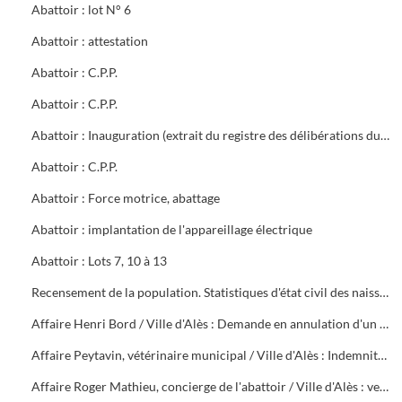
Abattoir : lot N° 6
Abattoir : attestation
Abattoir : C.P.P.
Abattoir : C.P.P.
Abattoir : Inauguration (extrait du registre des délibérations du Conseil Municipal)
Abattoir : C.P.P.
Abattoir : Force motrice, abattage
Abattoir : implantation de l'appareillage électrique
Abattoir : Lots 7, 10 à 13
Recensement de la population. Statistiques d'état civil des naissances et de la mortalité des années 1923 à 1942
Affaire Henri Bord / Ville d'Alès : Demande en annulation d'un arrêté de révocation
Affaire Peytavin, vétérinaire municipal / Ville d'Alès : Indemnité forfaitaire de cherté de vie
Affaire Roger Mathieu, concierge de l'abattoir / Ville d'Alès : versement retraite, titularisation