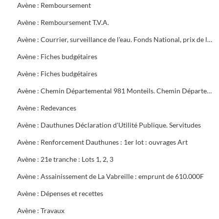
Avène : Remboursement
Avène : Remboursement T.V.A.
Avène : Courrier, surveillance de l'eau. Fonds National, prix de l'eau
Avène : Fiches budgétaires
Avène : Fiches budgétaires
Avène : Chemin Départemental 981 Monteils. Chemin Départemental 16 entre Mazac et Salindres. Chemin Départemental 981 Méjannes les Alès
Avène : Redevances
Avène : Dauthunes Déclaration d'Utilité Publique. Servitudes
Avène : Renforcement Dauthunes : 1er lot : ouvrages Art
Avène : 21e tranche : Lots 1, 2, 3
Avène : Assainissement de La Vabreille : emprunt de 610.000F
Avène : Dépenses et recettes
Avène : Travaux