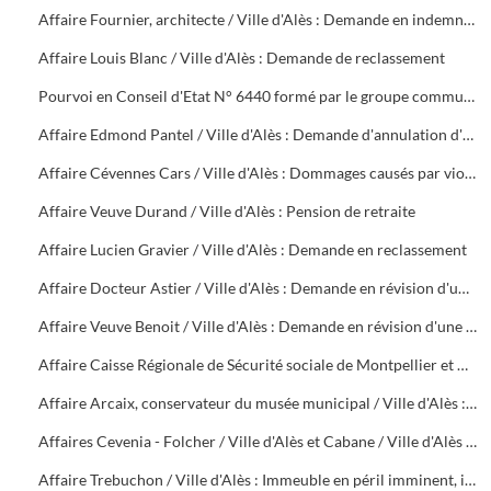
Affaire Fournier, architecte / Ville d'Alès : Demande en indemnité pour rupture abusive de contrat
Affaire Louis Blanc / Ville d'Alès : Demande de reclassement
Pourvoi en Conseil d'Etat N° 6440 formé par le groupe communiste du Conseil Municipal d'Alès contre une décision de rejet en date du 5 décembre 1949. Instance contre délibération du Conseil Municipal du 10 décembre 1948
Affaire Edmond Pantel / Ville d'Alès : Demande d'annulation d'un arrêté de mise à la retraite d'office
Affaire Cévennes Cars / Ville d'Alès : Dommages causés par violence à un autocar de la société
Affaire Veuve Durand / Ville d'Alès : Pension de retraite
Affaire Lucien Gravier / Ville d'Alès : Demande en reclassement
Affaire Docteur Astier / Ville d'Alès : Demande en révision d'une pension de retraite
Affaire Veuve Benoit / Ville d'Alès : Demande en révision d'une pension
Affaire Caisse Régionale de Sécurité sociale de Montpellier et Caisse Primaire de Sécurité sociale du Gard / Ville d'Alès : Demande de remboursement de sommes versées par accident sur la voie publique à M. Boissin
Affaire Arcaix, conservateur du musée municipal / Ville d'Alès : Demande en reclassement
Affaires Cevenia - Folcher / Ville d'Alès et Cabane / Ville d'Alès : Tarif des droits de pesage et mesurage (1912), non paiement de la taxe d'abattoir (1954 - 1956)
Affaire Trebuchon / Ville d'Alès : Immeuble en péril imminent, interdiction d'habiter ou de pénétrer, non renouvellement du bail des locaux situés, 18 rue Fabrerie