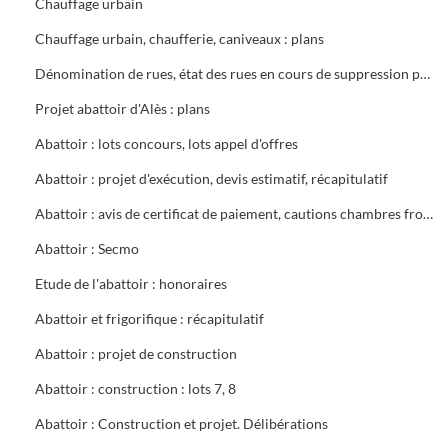
Chauffage urbain
Chauffage urbain, chaufferie, caniveaux : plans
Dénomination de rues, état des rues en cours de suppression partielle ou totale, plans généraux (1945) Ville d'Alès (1962 - 1966)
Projet abattoir d'Alès : plans
Abattoir : lots concours, lots appel d'offres
Abattoir : projet d'exécution, devis estimatif, récapitulatif
Abattoir : avis de certificat de paiement, cautions chambres froides, procès verbaux, devis estimatifs détaillés
Abattoir : Secmo
Etude de l'abattoir : honoraires
Abattoir et frigorifique : récapitulatif
Abattoir : projet de construction
Abattoir : construction : lots 7, 8
Abattoir : Construction et projet. Délibérations