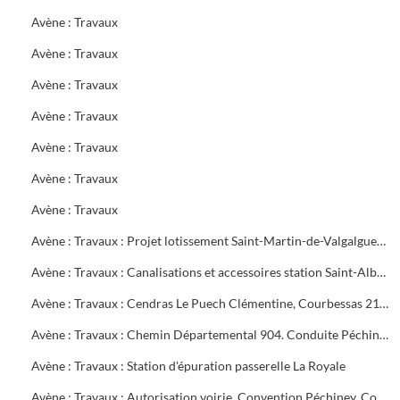
Avène : Travaux
Avène : Travaux
Avène : Travaux
Avène : Travaux
Avène : Travaux
Avène : Travaux
Avène : Travaux
Avène : Travaux : Projet lotissement Saint-Martin-de-Valgalgues, alimentation Méjannes-les-Alès, élargissement pont de Barjac. Déplacement canalisation Dauthunes décomptes définitifs. Périmètre protection captage Boisset-et-Gaujac
Avène : Travaux : Canalisations et accessoires station Saint-Alban, Dauthunes, Ermitage
Avène : Travaux : Cendras Le Puech Clémentine, Courbessas 21e tranche
Avène : Travaux : Chemin Départemental 904. Conduite Péchiney. Canalisation Alès,la Grand-Combe.Traversée Galeizon Cendras
Avène : Travaux : Station d'épuration passerelle La Royale
Avène : Travaux : Autorisation voirie. Convention Péchiney. Contentieux C.G.E.E. Alsthom