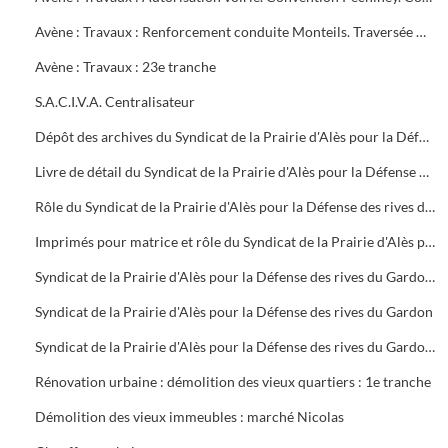
Avène : Travaux : Renforcement conduite Monteils. Traversée Gardon Cendras Saint-Privat-des-Vieux : 22e tranche
Avène : Travaux : 23e tranche
S.A.C.I.V.A. Centralisateur
Dépôt des archives du Syndicat de la Prairie d'Alès pour la Défense des rives du Gardon dissous, dans le local des archives de la mairie
Livre de détail du Syndicat de la Prairie d'Alès pour la Défense des rives du Gardon
Rôle du Syndicat de la Prairie d'Alès pour la Défense des rives du Gardon
Imprimés pour matrice et rôle du Syndicat de la Prairie d'Alès pour la Défense des rives du Gardon
Syndicat de la Prairie d'Alès pour la Défense des rives du Gardon : dépenses et recettes, travaux, matrice et rôle du syndicat
Syndicat de la Prairie d'Alès pour la Défense des rives du Gardon
Syndicat de la Prairie d'Alès pour la Défense des rives du Gardon : réparations des dégâts causées par les crues de 1953 - 1954, compte rendu de réunions, correspondance, dissolution du 25 juin 1971
Rénovation urbaine : démolition des vieux quartiers : 1e tranche
Démolition des vieux immeubles : marché Nicolas