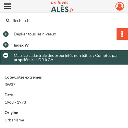
Ouvrir le menu déroulant
Archives municipales d'Alès
Déplier
tous les niveaux
Index W
Matrice cadastrale des propriétés non bâties : Comptes par
propriétaire : DR à GA
Cote/Cotes extrêmes
3W37
Date
1968 - 1973
Origine
Urbanisme