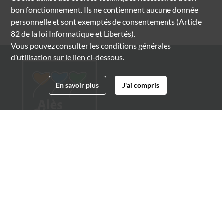
bon fonctionnement. Ils ne contiennent aucune donnée
personnelle et sont exemptés de consentements (Article
82 de la loi Informatique et Libertés).
Vous pouvez consulter les conditions générales
d’utilisation sur le lien ci-dessous.
En savoir plus
J'ai compris
Archives municipales d'Alès
4 boulevard Gambetta
30100 Alès
04 66 54 32 20
archives@ville-ales.fr