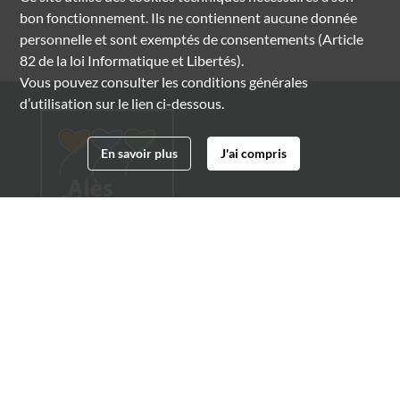
bon fonctionnement. Ils ne contiennent aucune donnée
personnelle et sont exemptés de consentements (Article
82 de la loi Informatique et Libertés).
Vous pouvez consulter les conditions générales
d’utilisation sur le lien ci-dessous.
En savoir plus
J'ai compris
Archives municipales d'Alès
4 boulevard Gambetta
30100 Alès
04 66 54 32 20
archives@ville-ales.fr