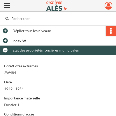
Ouvrir le menu déroulant
Archives municipales d'Alès
Déplier
tous les niveaux
Index W
Etat des propriétés foncières municipales
Cote/Cotes extrêmes
2W484
Date
1949 - 1954
Importance matérielle
Dossier 1
Conditions d'accès