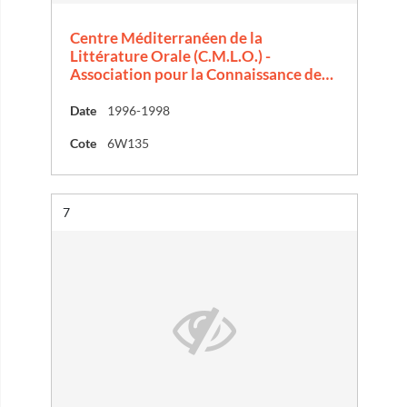
Centre Méditerranéen de la
Littérature Orale (C.M.L.O.) -
Association pour la Connaissance de…
Date
1996-1998
Cote
6W135
Résultat n°
7