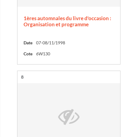
1ères automnales du livre d'occasion :
Organisation et programme
Date
07-08/11/1998
Cote
6W130
Résultat n°
8