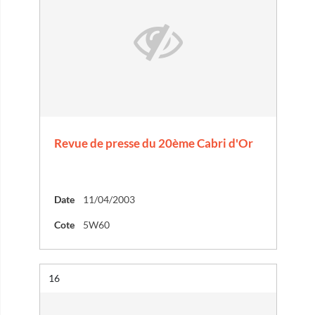
Revue de presse du 20ème Cabri d'Or
Date
11/04/2003
Cote
5W60
Résultat n°
16