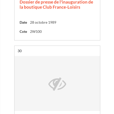
Dossier de presse de l'inauguration de
la boutique Club France-Loisirs
Date
28 octobre 1989
Cote
2W100
Résultat n°
30