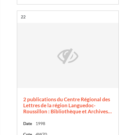
Résultat n°
22
2 publications du Centre Régional des
Lettres de la région Languedoc-
Roussillon : Bibliothèque et Archives…
Date
1998
Cote
4W70