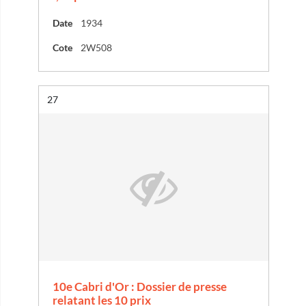
Date
1934
Cote
2W508
Résultat n°
27
10e Cabri d'Or : Dossier de presse
relatant les 10 prix