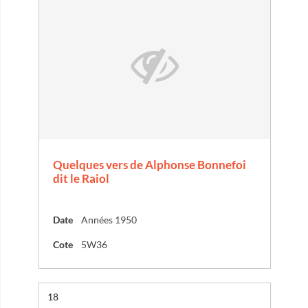
Quelques vers de Alphonse Bonnefoi
dit le Raiol
Date
Années 1950
Cote
5W36
Résultat n°
18