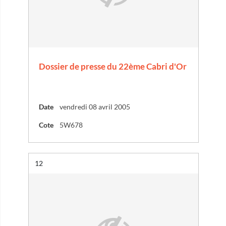
Dossier de presse du 22ème Cabri d'Or
Date
vendredi 08 avril 2005
Cote
5W678
Résultat n°
12