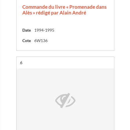
Commande du livre « Promenade dans
Alès » rédigé par Alain André
Date
1994-1995
Cote
6W136
Résultat n°
6