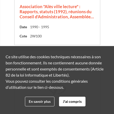
Association "Alès ville lecture" :
Rapports, statuts (1992), réunions du
Conseil d'Administration, Assemblée…
Date
1990 - 1995
Cote
2W100
Résultat n°
31
Ce site utilise des
cookies
techniques nécessaires à son
bon fonctionnement. Ils ne contiennent aucune donnée
personnelle et sont exemptés de consentements (Article
82 de la loi Informatique et Libertés).
Vous pouvez consulter les conditions générales
d’utilisation sur le lien ci-dessous.
En savoir plus
J'ai compris