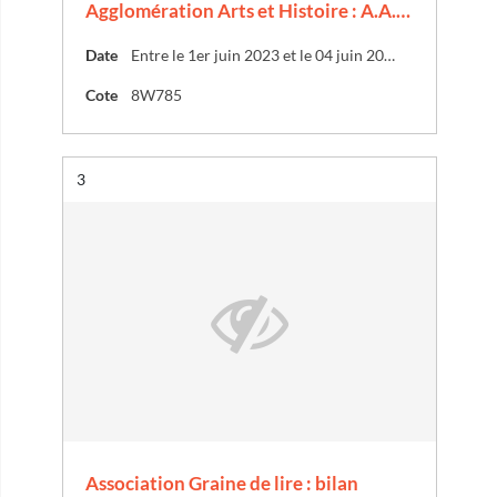
Agglomération Arts et Histoire : A.A.…
Date
Entre le 1er juin 2023 et le 04 juin 2023
Cote
8W785
Résultat n°
3
Association Graine de lire : bilan