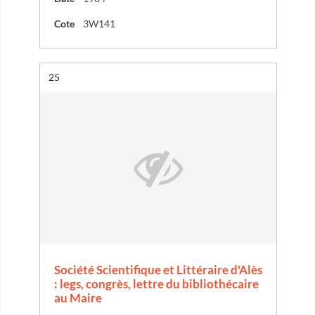
Cote
3W141
Résultat n°
25
Société Scientifique et Littéraire d'Alès
: legs, congrès, lettre du bibliothécaire
au Maire