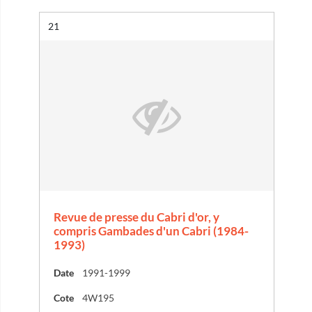
Résultat n°
21
Revue de presse du Cabri d'or, y
compris Gambades d'un Cabri (1984-
1993)
Date
1991-1999
Cote
4W195