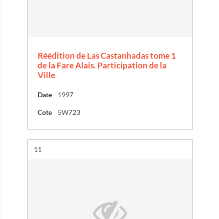
Réédition de Las Castanhadas tome 1
de la Fare Alais. Participation de la
Ville
Date
1997
Cote
5W723
Résultat n°
11