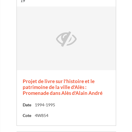
Résultat n°
19
Projet de livre sur l'histoire et le
patrimoine de la ville d'Alès :
Promenade dans Alès d'Alain André
Date
1994-1995
Cote
4W854