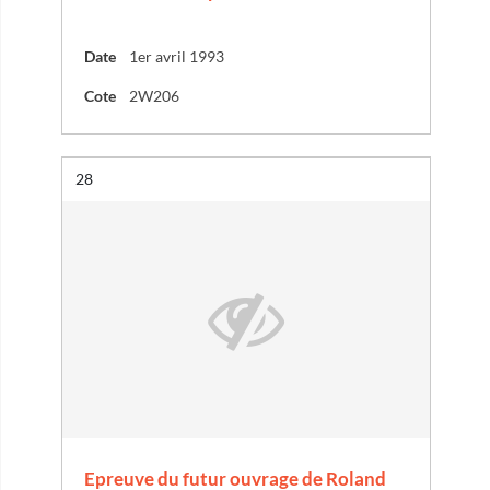
Date
1er avril 1993
Cote
2W206
Résultat n°
28
Epreuve du futur ouvrage de Roland