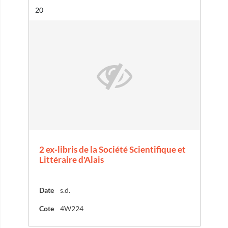
Résultat n°
20
2 ex-libris de la Société Scientifique et
Littéraire d'Alais
Date
s.d.
Cote
4W224