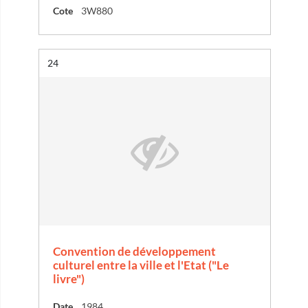
Cote
3W880
Résultat n°
24
Convention de développement
culturel entre la ville et l'Etat ("Le
livre")
Date
1984