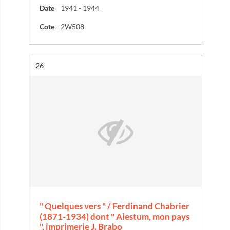
Date
1941 - 1944
Cote
2W508
Résultat n°
26
" Quelques vers " / Ferdinand Chabrier
(1871-1934) dont " Alestum, mon pays
", imprimerie J. Brabo