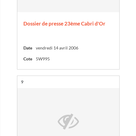
Dossier de presse 23ème Cabri d'Or
Date
vendredi 14 avril 2006
Cote
5W995
Résultat n°
9