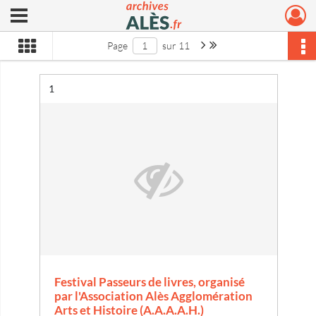
Ouvrir le menu déroulant
Archives municipales d'Alès
Page suivante : 1/11
Dernière page
Page
sur 11
Résultat n°
1
Festival Passeurs de livres, organisé
par l'Association Alès Agglomération
Arts et Histoire (A.A.A.A.H.)