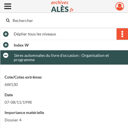
Ouvrir le menu déroulant
Archives municipales d'Alès
Déplier
tous les niveaux
Index W
1ères automnales du livre d'occasion : Organisation et
programme
Cote/Cotes extrêmes
6W130
Date
07-08/11/1998
Importance matérielle
Dossier 4