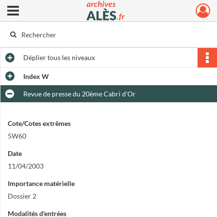
Ouvrir le menu déroulant
Archives municipales d'Alès
Déplier
tous les niveaux
Index W
Revue de presse du 20ème Cabri d'Or
Cote/Cotes extrêmes
5W60
Date
11/04/2003
Importance matérielle
Dossier 2
Modalités d'entrées