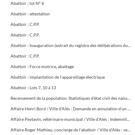
Abattoir : lot N° 6
Abattoir : attestation
Abattoir : C.P.P.
Abattoir : C.P.P.
Abattoir : Inauguration (extrait du registre des délibérations du Conseil Municipal)
Abattoir : C.P.P.
Abattoir : Force motrice, abattage
Abattoir : implantation de l'appareillage électrique
Abattoir : Lots 7, 10 à 13
Recensement de la population. Statistiques d'état civil des naissances et de la mortalité des années 1923 à 1942
Affaire Henri Bord / Ville d'Alès : Demande en annulation d'un arrêté de révocation
Affaire Peytavin, vétérinaire municipal / Ville d'Alès : Indemnité forfaitaire de cherté de vie
Affaire Roger Mathieu, concierge de l'abattoir / Ville d'Alès : versement retraite, titularisation