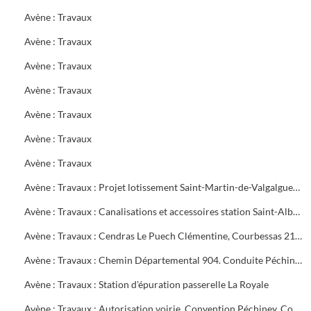
Avène : Travaux
Avène : Travaux
Avène : Travaux
Avène : Travaux
Avène : Travaux
Avène : Travaux
Avène : Travaux
Avène : Travaux : Projet lotissement Saint-Martin-de-Valgalgues, alimentation Méjannes-les-Alès, élargissement pont de Barjac. Déplacement canalisation Dauthunes décomptes définitifs. Périmètre protection captage Boisset-et-Gaujac
Avène : Travaux : Canalisations et accessoires station Saint-Alban, Dauthunes, Ermitage
Avène : Travaux : Cendras Le Puech Clémentine, Courbessas 21e tranche
Avène : Travaux : Chemin Départemental 904. Conduite Péchiney. Canalisation Alès,la Grand-Combe.Traversée Galeizon Cendras
Avène : Travaux : Station d'épuration passerelle La Royale
Avène : Travaux : Autorisation voirie. Convention Péchiney. Contentieux C.G.E.E. Alsthom