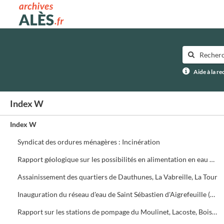
Archives municipales d'Alès
Aide à la r
Index W
Index W
Syndicat des ordures ménagères : Incinération
Rapport géologique sur les possibilités en alimentation en eau potable du Syndicat de l'Avène (R. Plegot)
Assainissement des quartiers de Dauthunes, La Vabreille, La Tour
Inauguration du réseau d'eau de Saint Sébastien d'Aigrefeuille (23 novembre 1968) et de Dauthunes (9 décembre 1978)
Rapport sur les stations de pompage du Moulinet, Lacoste, Boisset