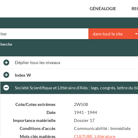
GÉNÉALOGIE
RE
dans tout le site
echerche
Déplier
tous les niveaux
Index W
Société Scientifique et Littéraire d'Alès : legs, congrès, lettre du 
Cote/Cotes extrêmes
2W508
Date
1941 - 1944
Importance matérielle
Dossier 17
Conditions d'accès
Communicabilité : Immédiate
Mots clés matières
CULTURE
,
Littérature