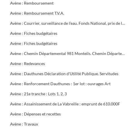
Avène : Remboursement
Avène : Remboursement T.V.A.
Avène : Courrier, surveillance de l'eau. Fonds National, prix de l'eau
Avène : Fiches budgétaires
Avène : Fiches budgétaires
Avène : Chemin Départemental 981 Monteils. Chemin Départemental 16 entre Mazac et Salindres. Chemin Départemental 981 Méjannes les Alès
Avène : Redevances
Avène : Dauthunes Déclaration d'Utilité Publique. Servitudes
Avène : Renforcement Dauthunes : 1er lot : ouvrages Art
Avène : 21e tranche : Lots 1, 2, 3
Avène : Assainissement de La Vabreille : emprunt de 610.000F
Avène : Dépenses et recettes
Avène : Travaux