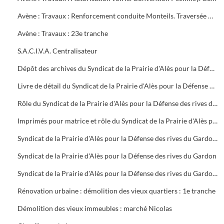
Avène : Travaux : Renforcement conduite Monteils. Traversée Gardon Cendras Saint-Privat-des-Vieux : 22e tranche
Avène : Travaux : 23e tranche
S.A.C.I.V.A. Centralisateur
Dépôt des archives du Syndicat de la Prairie d'Alès pour la Défense des rives du Gardon dissous, dans le local des archives de la mairie
Livre de détail du Syndicat de la Prairie d'Alès pour la Défense des rives du Gardon
Rôle du Syndicat de la Prairie d'Alès pour la Défense des rives du Gardon
Imprimés pour matrice et rôle du Syndicat de la Prairie d'Alès pour la Défense des rives du Gardon
Syndicat de la Prairie d'Alès pour la Défense des rives du Gardon : dépenses et recettes, travaux, matrice et rôle du syndicat
Syndicat de la Prairie d'Alès pour la Défense des rives du Gardon
Syndicat de la Prairie d'Alès pour la Défense des rives du Gardon : réparations des dégâts causées par les crues de 1953 - 1954, compte rendu de réunions, correspondance, dissolution du 25 juin 1971
Rénovation urbaine : démolition des vieux quartiers : 1e tranche
Démolition des vieux immeubles : marché Nicolas