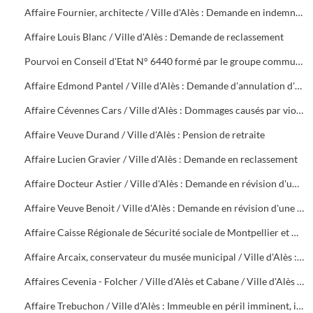
Affaire Fournier, architecte / Ville d'Alès : Demande en indemnité pour rupture abusive de contrat
Affaire Louis Blanc / Ville d'Alès : Demande de reclassement
Pourvoi en Conseil d'Etat N° 6440 formé par le groupe communiste du Conseil Municipal d'Alès contre une décision de rejet en date du 5 décembre 1949. Instance contre délibération du Conseil Municipal du 10 décembre 1948
Affaire Edmond Pantel / Ville d'Alès : Demande d'annulation d'un arrêté de mise à la retraite d'office
Affaire Cévennes Cars / Ville d'Alès : Dommages causés par violence à un autocar de la société
Affaire Veuve Durand / Ville d'Alès : Pension de retraite
Affaire Lucien Gravier / Ville d'Alès : Demande en reclassement
Affaire Docteur Astier / Ville d'Alès : Demande en révision d'une pension de retraite
Affaire Veuve Benoit / Ville d'Alès : Demande en révision d'une pension
Affaire Caisse Régionale de Sécurité sociale de Montpellier et Caisse Primaire de Sécurité sociale du Gard / Ville d'Alès : Demande de remboursement de sommes versées par accident sur la voie publique à M. Boissin
Affaire Arcaix, conservateur du musée municipal / Ville d'Alès : Demande en reclassement
Affaires Cevenia - Folcher / Ville d'Alès et Cabane / Ville d'Alès : Tarif des droits de pesage et mesurage (1912), non paiement de la taxe d'abattoir (1954 - 1956)
Affaire Trebuchon / Ville d'Alès : Immeuble en péril imminent, interdiction d'habiter ou de pénétrer, non renouvellement du bail des locaux situés, 18 rue Fabrerie