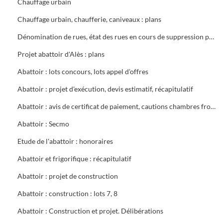
Chauffage urbain
Chauffage urbain, chaufferie, caniveaux : plans
Dénomination de rues, état des rues en cours de suppression partielle ou totale, plans généraux (1945) Ville d'Alès (1962 - 1966)
Projet abattoir d'Alès : plans
Abattoir : lots concours, lots appel d'offres
Abattoir : projet d'exécution, devis estimatif, récapitulatif
Abattoir : avis de certificat de paiement, cautions chambres froides, procès verbaux, devis estimatifs détaillés
Abattoir : Secmo
Etude de l'abattoir : honoraires
Abattoir et frigorifique : récapitulatif
Abattoir : projet de construction
Abattoir : construction : lots 7, 8
Abattoir : Construction et projet. Délibérations