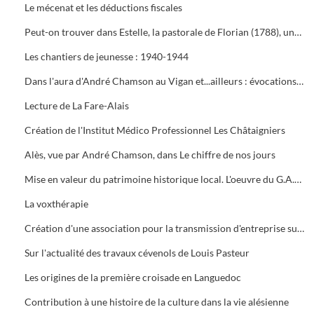
Le mécenat et les déductions fiscales
Peut-on trouver dans Estelle, la pastorale de Florian (1788), une préfiguration du roman régionaliste du XIXe siècle ?
Les chantiers de jeunesse : 1940-1944
Dans l'aura d'André Chamson au Vigan et...ailleurs : évocations et souvenirs
Lecture de La Fare-Alais
Création de l'Institut Médico Professionnel Les Châtaigniers
Alès, vue par André Chamson, dans Le chiffre de nos jours
Mise en valeur du patrimoine historique local. L'oeuvre du G.A.R.A.
La voxthérapie
Création d'une association pour la transmission d'entreprise sur le bassin d'Alès
Sur l'actualité des travaux cévenols de Louis Pasteur
Les origines de la première croisade en Languedoc
Contribution à une histoire de la culture dans la vie alésienne