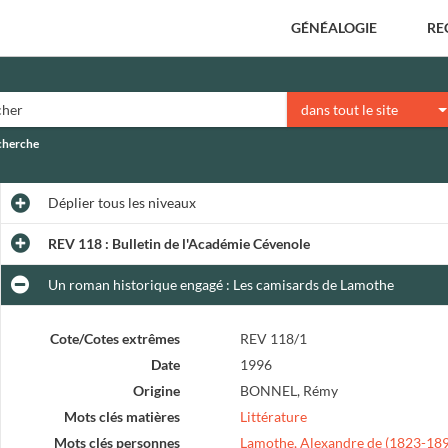
GÉNÉALOGIE
RE
dans tout le site
echerche
Déplier
tous les niveaux
REV 118 : Bulletin de l'Académie Cévenole
Un roman historique engagé : Les camisards de Lamothe
Cote/Cotes extrêmes
REV 118/1
Date
1996
Origine
BONNEL, Rémy
Mots clés matières
Littérature
Mots clés personnes
Lamothe, Alexandre de (1823-18