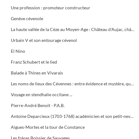
Une profession : promoteur constructeur
Genève cévenole
La haute vallée de la Cèze au Moyen-Age : Château d'Aujac, château de Brésis
Urbain V et son entourage cévenol
El Nino
Franz Schubert et le lied
Balade à Thines en Vivarais
Les noms de lieux des Cévennes : entre évidence et mystère, quelle place pour la vérité ?
Voyage en stendhalie occitane ...
Pierre-André Benoit - P.A.B.
Antoine Deparcieux (1703-1768) académicien et son petit-neveu Antoine Deparcieux (1753-1799) le professeur
Aigues-Mortes et la tour de Constance
Les frères Boissier de Sauvages