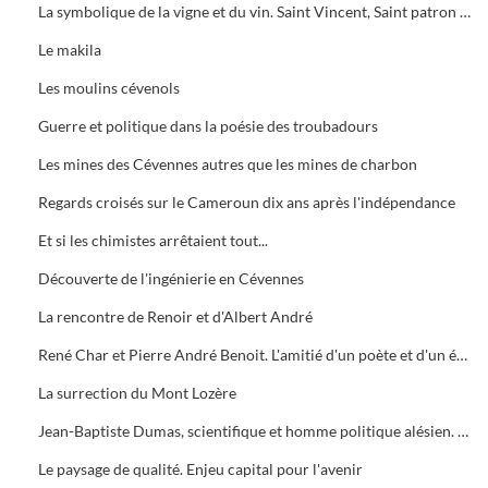
La symbolique de la vigne et du vin. Saint Vincent, Saint patron des vignerons. Pourquoi ?
Le makila
Les moulins cévenols
Guerre et politique dans la poésie des troubadours
Les mines des Cévennes autres que les mines de charbon
Regards croisés sur le Cameroun dix ans après l'indépendance
Et si les chimistes arrêtaient tout...
Découverte de l'ingénierie en Cévennes
La rencontre de Renoir et d'Albert André
René Char et Pierre André Benoit. L'amitié d'un poète et d'un éditeur
La surrection du Mont Lozère
Jean-Baptiste Dumas, scientifique et homme politique alésien. Sa vie, son oeuvre
Le paysage de qualité. Enjeu capital pour l'avenir