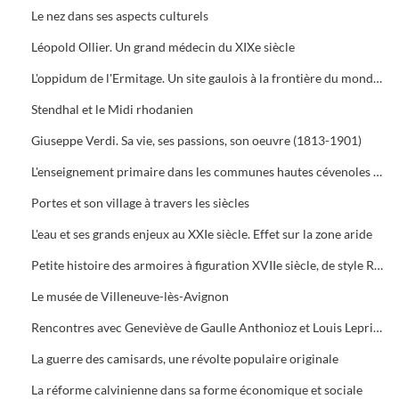
Le nez dans ses aspects culturels
Léopold Ollier. Un grand médecin du XIXe siècle
L'oppidum de l'Ermitage. Un site gaulois à la frontière du monde romain
Stendhal et le Midi rhodanien
Giuseppe Verdi. Sa vie, ses passions, son oeuvre (1813-1901)
L'enseignement primaire dans les communes hautes cévenoles de Bonnevaux et de Malons et Elze
Portes et son village à travers les siècles
L'eau et ses grands enjeux au XXIe siècle. Effet sur la zone aride
Petite histoire des armoires à figuration XVIIe siècle, de style Renaissance, provenant du bas Languedoc, du haut Gard et des basses Cévennes
Le musée de Villeneuve-lès-Avignon
Rencontres avec Geneviève de Gaulle Anthonioz et Louis Leprince-Ringuet
La guerre des camisards, une révolte populaire originale
La réforme calvinienne dans sa forme économique et sociale