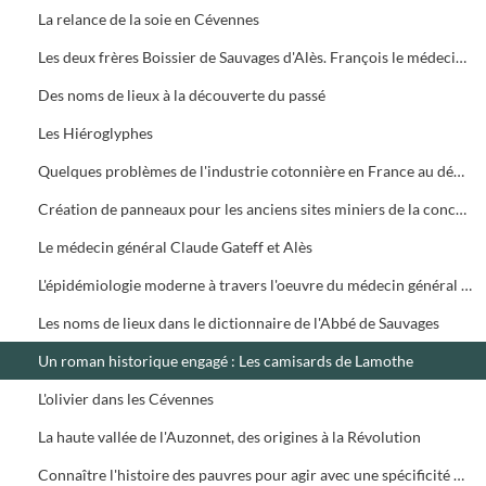
La relance de la soie en Cévennes
Les deux frères Boissier de Sauvages d'Alès. François le médecin (1706-1767) et Pierre-Augustin, le savant abbé (1710-1795)
Des noms de lieux à la découverte du passé
Les Hiéroglyphes
Quelques problèmes de l'industrie cotonnière en France au début du XIXe siècle
Création de panneaux pour les anciens sites miniers de la concession de Rousson
Le médecin général Claude Gateff et Alès
L'épidémiologie moderne à travers l'oeuvre du médecin général Claude Gateff
Les noms de lieux dans le dictionnaire de l'Abbé de Sauvages
Un roman historique engagé : Les camisards de Lamothe
L'olivier dans les Cévennes
La haute vallée de l'Auzonnet, des origines à la Révolution
Connaître l'histoire des pauvres pour agir avec une spécificité du mouvement ATD Quart Monde