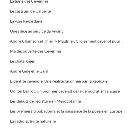
La ligne des Cévennes
Le castrum de Calberte
La voie Régordane
Une silice au service du vivant
André Chamson et Thierry Maulnier. Croisement cévenol pour deux routes parallèles
Ma découverte des Cévennes
Le châtaignier
André Gide et le Gard
L'identité cévenole. Une réalité façonnée par la géologie
Odilon Barrot. Un pionnier cévenol de la démocratie française
Les débuts de l'écriture en Mésopotamie
Les premiers troubadours et la naissance de la poésie en Europe
La radio-activité naturelle