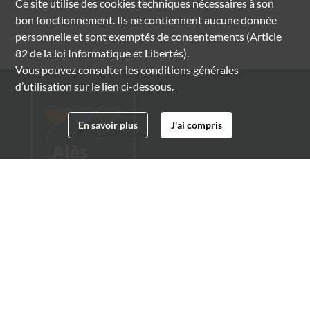
Ce site utilise des
cookies
techniques nécessaires à son
bon fonctionnement. Ils ne contiennent aucune donnée
personnelle et sont exemptés de consentements (Article
82 de la loi Informatique et Libertés).
Vous pouvez consulter les conditions générales
d’utilisation sur le lien ci-dessous.
En savoir plus
J'ai compris
Archives municipales d'Alès
4 boulevard Gambetta
30100 Alès
04 66 54 32 20
archives@ville-ales.fr