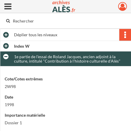
Ouvrir le menu déroulant
Archives municipales d'Alès
Déplier
tous les niveaux
Index W
1e partie de l'essai de Roland Jacques, ancien adjoint à la
culture, intitulé "Contribution à l'histoire culturelle d'Alès"
Cote/Cotes extrêmes
2W98
Date
1998
Importance matérielle
Dossier 1