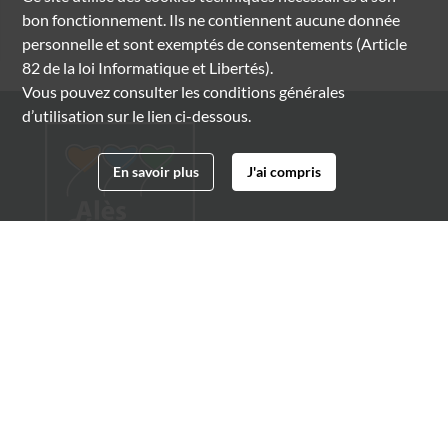
bon fonctionnement. Ils ne contiennent aucune donnée
personnelle et sont exemptés de consentements (Article
82 de la loi Informatique et Libertés).
Vous pouvez consulter les conditions générales
d’utilisation sur le lien ci-dessous.
En savoir plus
J'ai compris
Archives municipales d'Alès
4 boulevard Gambetta
30100 Alès
04 66 54 32 20
archives@ville-ales.fr