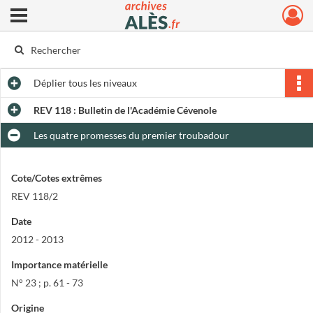
Ouvrir le menu déroulant
Archives municipales d'Alès
Déplier
tous les niveaux
REV 118 : Bulletin de l'Académie Cévenole
Les quatre promesses du premier troubadour
Cote/Cotes extrêmes
REV 118/2
Date
2012 - 2013
Importance matérielle
N° 23 ; p. 61 - 73
Origine