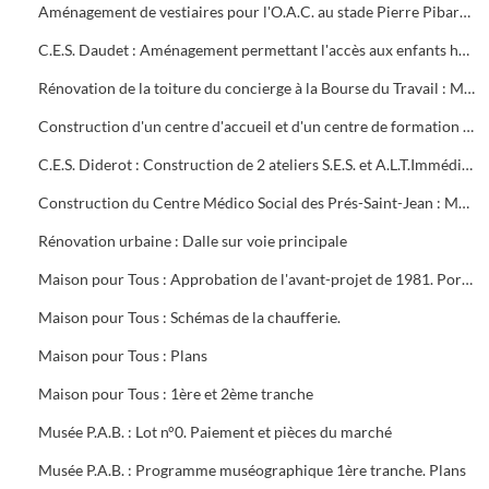
Aménagement de vestiaires pour l'O.A.C. au stade Pierre Pibarot : Estimatif
C.E.S. Daudet : Aménagement permettant l'accès aux enfants handicapés. Projet et marché public
Rénovation de la toiture du concierge à la Bourse du Travail : Marché public
Construction d'un centre d'accueil et d'un centre de formation pour l'O.A.C. Programme
C.E.S. Diderot : Construction de 2 ateliers S.E.S. et A.L.T.Immédiate. Marché public
Construction du Centre Médico Social des Prés-Saint-Jean : Marché public
Rénovation urbaine : Dalle sur voie principale
Maison pour Tous : Approbation de l'avant-projet de 1981. Portrait de Louis Aragon " un éternel printemps ". Calque de l'aménagement intérieur
Maison pour Tous : Schémas de la chaufferie.
Maison pour Tous : Plans
Maison pour Tous : 1ère et 2ème tranche
Musée P.A.B. : Lot n°0. Paiement et pièces du marché
Musée P.A.B. : Programme muséographique 1ère tranche. Plans