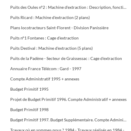
Puits des Oules n°2 : Machine d'extraction : Description, fonctionnement, conduite et entretien : 3 documents
Puits Ricard : Machine d'extraction (2 plans)
Plans locotracteurs Saint-Florent - Division Panissière
Puits n°1 Fontanes : Cage d'extraction
Puits Destival : Machine d'extraction (5 plans)
Puits de la Padène - Secteur de Graissessac : Cage d'extraction
Annuaire France Télécom : Gard - 1997
Compte Administratif 1995 + annexes
Budget Primitif 1995
Projet de Budget Primitif 1996. Compte Administratif + annexes
Budget Primitif 1998
Budget Primitif 1997. Budget Supplémentaire. Compte Administratif + annexes
Travaux où en sommes-nous ? 1984 - Travaux réalisés en 1984 - Programme 1985 - Travaux 1987