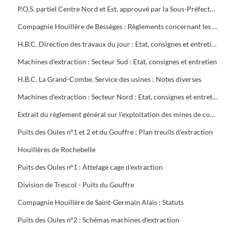
P.O.S. partiel Centre Nord et Est, approuvé par la Sous-Préfecture
Compagnie Houillère de Bessèges : Règlements concernant les ouvriers
H.B.C. Direction des travaux du jour : Etat, consignes et entretien des machines d'extraction
Machines d'extraction : Secteur Sud : Etat, consignes et entretien
H.B.C. La Grand-Combe. Service des usines : Notes diverses
Machines d'extraction : Secteur Nord : Etat, consignes et entretien
Extrait du règlement général sur l'exploitation des mines de combustibles : décret du 13 août 1911 modifié en mai 1931
Puits des Oules n°1 et 2 et du Gouffre : Plan treuils d'extraction
Houillères de Rochebelle
Puits des Oules n°1 : Attelage cage d'extraction
Division de Trescol - Puits du Gouffre
Compagnie Houillère de Saint-Germain Alais : Statuts
Puits des Oules n°2 : Schémas machines d'extraction