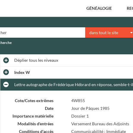
GÉNÉALOGIE
RE
dans tout le site
echerche
Déplier
tous les niveaux
Index W
Lettre autographe de Frédérique Hébrard en réponse, semble-t-il
Cote/Cotes extrêmes
4W855
Date
Jour de Pâques 1985
Importance matérielle
Dossier 1
Modalités d'entrées
Versement Bureau des Adjoints
Conditions d'accès
Communicabilité : Immédiate