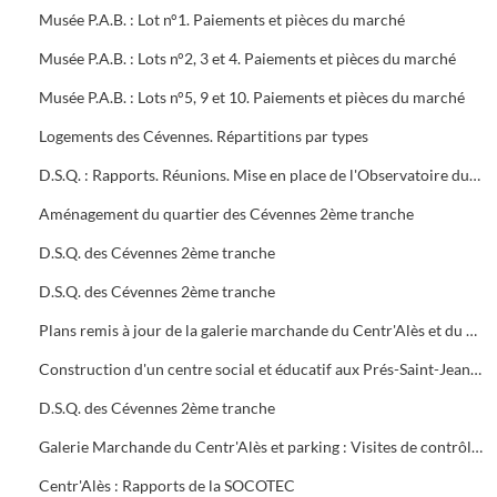
Musée P.A.B. : Lot n°1. Paiements et pièces du marché
Musée P.A.B. : Lots n°2, 3 et 4. Paiements et pièces du marché
Musée P.A.B. : Lots n°5, 9 et 10. Paiements et pièces du marché
Logements des Cévennes. Répartitions par types
D.S.Q. : Rapports. Réunions. Mise en place de l'Observatoire du logement du plan local de l'habitat
Aménagement du quartier des Cévennes 2ème tranche
D.S.Q. des Cévennes 2ème tranche
D.S.Q. des Cévennes 2ème tranche
Plans remis à jour de la galerie marchande du Centr'Alès et du parking
Construction d'un centre social et éducatif aux Prés-Saint-Jean Maison du Moulinet : Marché public (2ème tranche)
D.S.Q. des Cévennes 2ème tranche
Galerie Marchande du Centr'Alès et parking : Visites de contrôle de la commission de sécurité
Centr'Alès : Rapports de la SOCOTEC