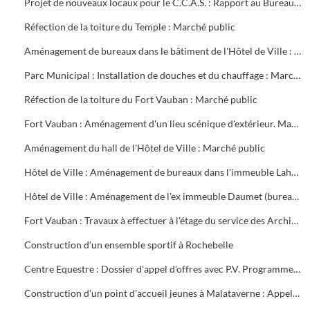
Projet de nouveaux locaux pour le C.C.A.S. : Rapport au Bureau Municipal
Réfection de la toiture du Temple : Marché public
Aménagement de bureaux dans le bâtiment de l'Hôtel de Ville : Marché public
Parc Municipal : Installation de douches et du chauffage : Marché public
Réfection de la toiture du Fort Vauban : Marché public
Fort Vauban : Aménagement d'un lieu scénique d'extérieur. Marché public
Aménagement du hall de l'Hôtel de Ville : Marché public
Hôtel de Ville : Aménagement de bureaux dans l'immeuble Lahondès (3 tranches) : Marché public
Hôtel de Ville : Aménagement de l'ex immeuble Daumet (bureaux du 2ème étage Informatique, cave escalier) : Marché public
Fort Vauban : Travaux à effectuer à l'étage du service des Archives. Liste du mobilier à acheter. Installation du Fonds Ancien de la Bibliothèque
Construction d'un ensemble sportif à Rochebelle
Centre Equestre : Dossier d'appel d'offres avec P.V. Programme du concours. Réunions de chantier
Construction d'un point d'accueil jeunes à Malataverne : Appel d'offres