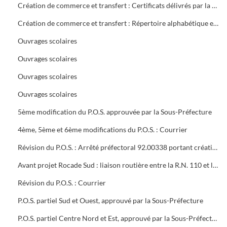
Création de commerce et transfert : Certificats délivrés par la mairie
Création de commerce et transfert : Répertoire alphabétique et chronologique
Ouvrages scolaires
Ouvrages scolaires
Ouvrages scolaires
Ouvrages scolaires
5ème modification du P.O.S. approuvée par la Sous-Préfecture
4ème, 5ème et 6ème modifications du P.O.S. : Courrier
Révision du P.O.S. : Arrêté préfectoral 92.00338 portant création d'utilité publique projet à 2x2 voies R.N.106 entre Alès et Boucoiran
Avant projet Rocade Sud : liaison routière entre la R.N. 110 et la R.N. 106
Révision du P.O.S. : Courrier
P.O.S. partiel Sud et Ouest, approuvé par la Sous-Préfecture
P.O.S. partiel Centre Nord et Est, approuvé par la Sous-Préfecture