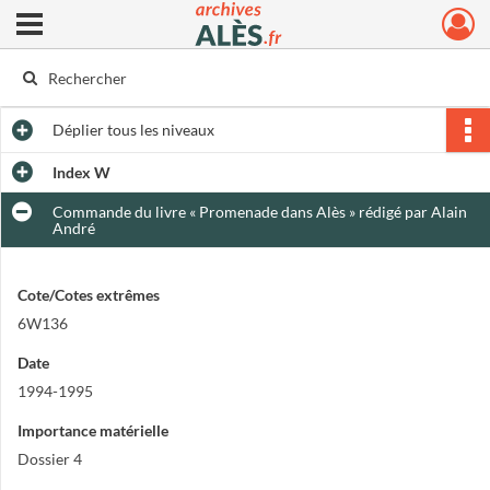
Ouvrir le menu déroulant
Archives municipales d'Alès
Déplier
tous les niveaux
Index W
Commande du livre « Promenade dans Alès » rédigé par Alain
André
Cote/Cotes extrêmes
6W136
Date
1994-1995
Importance matérielle
Dossier 4