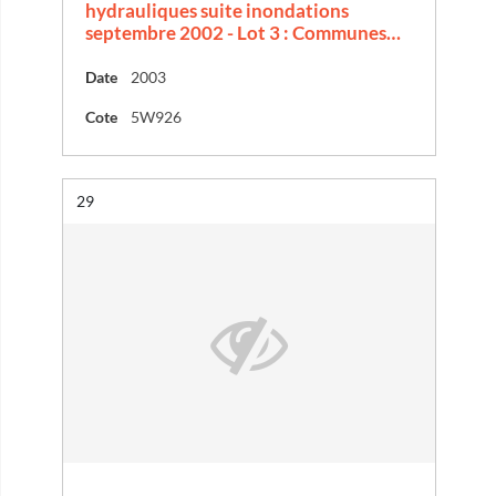
hydrauliques suite inondations
septembre 2002 - Lot 3 : Communes…
Date
2003
Cote
5W926
Résultat n°
29