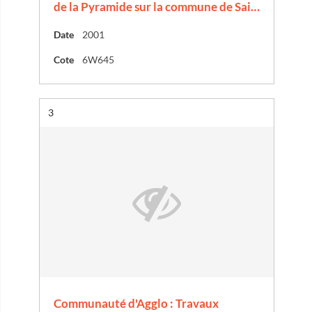
de la Pyramide sur la commune de Sai…
Date
2001
Cote
6W645
Résultat n°
3
Communauté d'Agglo : Travaux