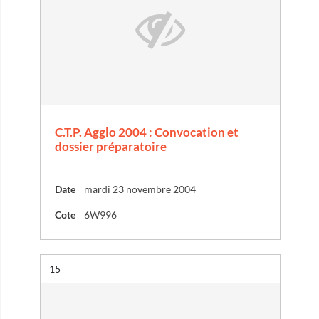
C.T.P. Agglo 2004 : Convocation et
dossier préparatoire
Date
mardi 23 novembre 2004
Cote
6W996
Résultat n°
15