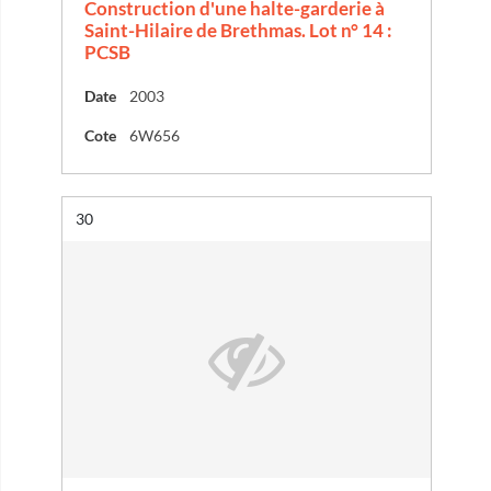
Construction d'une halte-garderie à
Saint-Hilaire de Brethmas. Lot n° 14 :
PCSB
Date
2003
Cote
6W656
Résultat n°
30