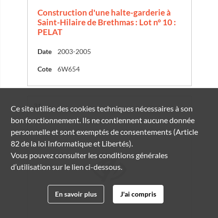
Construction d'une halte-garderie à
Saint-Hilaire de Brethmas : Lot n° 10 :
PELAT
Date
2003-2005
Cote
6W654
Résultat n°
31
Ce site utilise des
cookies
techniques nécessaires à son
bon fonctionnement. Ils ne contiennent aucune donnée
personnelle et sont exemptés de consentements (Article
82 de la loi Informatique et Libertés).
Vous pouvez consulter les conditions générales
d’utilisation sur le lien ci-dessous.
En savoir plus
J'ai compris