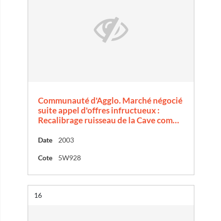
Communauté d'Agglo. Marché négocié
suite appel d'offres infructueux :
Recalibrage ruisseau de la Cave com…
Date
2003
Cote
5W928
Résultat n°
16