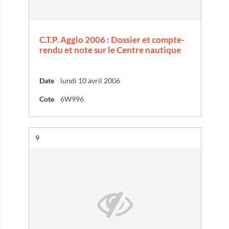
C.T.P. Agglo 2006 : Dossier et compte-
rendu et note sur le Centre nautique
Date
lundi 10 avril 2006
Cote
6W996
Résultat n°
9