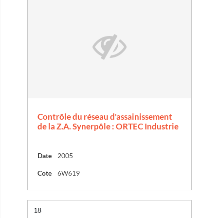
Contrôle du réseau d'assainissement
de la Z.A. Synerpôle : ORTEC Industrie
Date
2005
Cote
6W619
Résultat n°
18