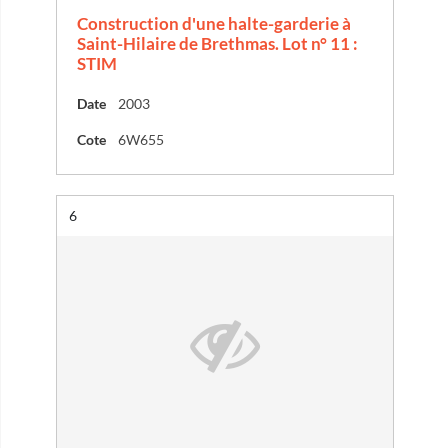
Construction d'une halte-garderie à
Saint-Hilaire de Brethmas. Lot n° 11 :
STIM
Date
2003
Cote
6W655
Résultat n°
6