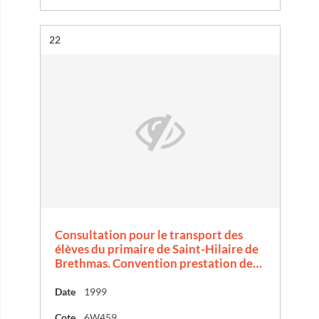
Résultat n°
22
Consultation pour le transport des
élèves du primaire de Saint-Hilaire de
Brethmas. Convention prestation de…
Date
1999
Cote
6W459