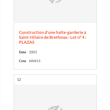
Construction d'une halte-garderie à
Saint-Hilaire de Brethmas : Lot n° 4 :
PLAZAS
Date
2003
Cote
6W653
Résultat n°
12