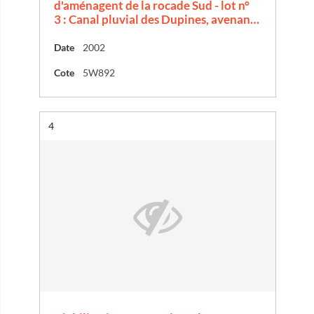
d'aménagent de la rocade Sud - lot n°
3 : Canal pluvial des Dupines, avenan…
Date
2002
Cote
5W892
Résultat n°
4