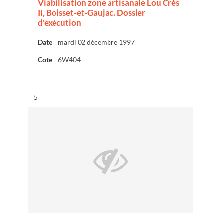
Viabilisation zone artisanale Lou Crès
II, Boisset-et-Gaujac. Dossier
d'exécution
Date
mardi 02 décembre 1997
Cote
6W404
Résultat n°
5