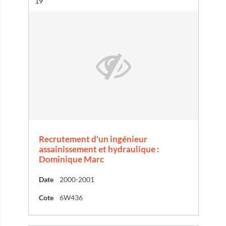
Résultat n°
19
Recrutement d'un ingénieur
assainissement et hydraulique :
Dominique Marc
Date
2000-2001
Cote
6W436