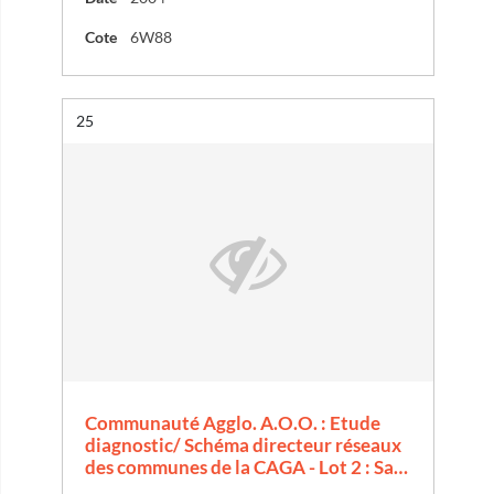
Cote
6W88
Résultat n°
25
Communauté Agglo. A.O.O. : Etude
diagnostic/ Schéma directeur réseaux
des communes de la CAGA - Lot 2 : Sa…