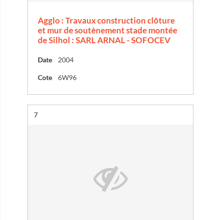
Agglo : Travaux construction clôture
et mur de soutènement stade montée
de Silhol : SARL ARNAL - SOFOCEV
Date
2004
Cote
6W96
Résultat n°
7