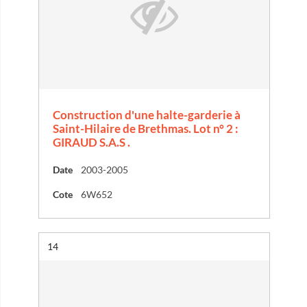
Construction d'une halte-garderie à
Saint-Hilaire de Brethmas. Lot n° 2 :
GIRAUD S.A.S .
Date
2003-2005
Cote
6W652
Résultat n°
14