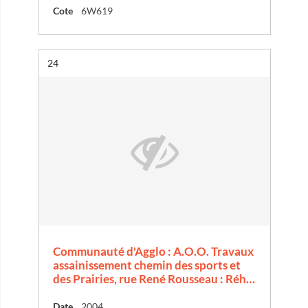
Cote
6W619
Résultat n°
24
Communauté d'Agglo : A.O.O. Travaux
assainissement chemin des sports et
des Prairies, rue René Rousseau : Réh…
Date
2004