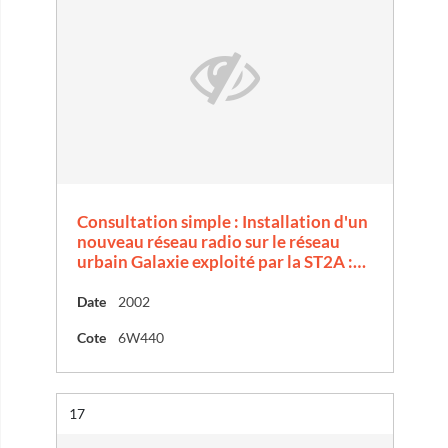
Consultation simple : Installation d'un
nouveau réseau radio sur le réseau
urbain Galaxie exploité par la ST2A :…
Date
2002
Cote
6W440
Résultat n°
17