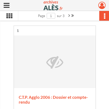
Ouvrir le menu déroulant
Archives municipales d'Alès
Page suivante : 1/3
Dernière page
Page
sur 3
Résultat n°
1
C.T.P. Agglo 2006 : Dossier et compte-
rendu