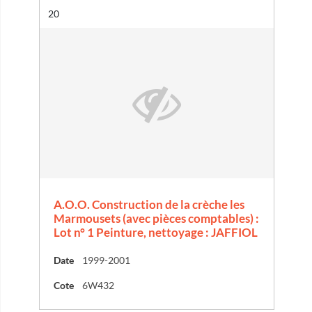
Résultat n°
20
A.O.O. Construction de la crèche les
Marmousets (avec pièces comptables) :
Lot n° 1 Peinture, nettoyage : JAFFIOL
Date
1999-2001
Cote
6W432