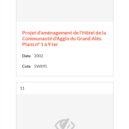
Projet d'aménagement de l'Hôtel de la
Communauté d'Agglo du Grand Alès.
Plans n° 1 à 9 ter
Date
2002
Cote
5W895
Résultat n°
11