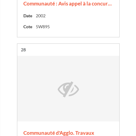
Communauté : Avis appel à la concur…
Date
2002
Cote
5W895
Résultat n°
28
Communauté d'Agglo. Travaux