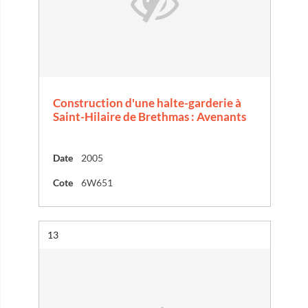
Construction d'une halte-garderie à
Saint-Hilaire de Brethmas : Avenants
Date
2005
Cote
6W651
Résultat n°
13