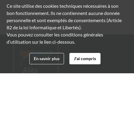
Ce site utilise des
cookies
techniques nécessaires à son
bon fonctionnement. Ils ne contiennent aucune donnée
personnelle et sont exemptés de consentements (Article
82 de la loi Informatique et Libertés).
Vous pouvez consulter les conditions générales
d’utilisation sur le lien ci-dessous.
En savoir plus
J'ai compris
Archives municipales d'Alès
4 boulevard Gambetta
30100 Alès
04 66 54 32 20
archives@ville-ales.fr