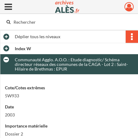
Ouvrir le menu déroulant
Archives municipales d'Alès
Déplier
tous les niveaux
Index W
Communauté Agglo. A.O.O. : Etude diagnostic/ Schéma
directeur réseaux des communes de la CAGA - Lot 2 : Saint-
Hilaire de Brethmas : EPUR
Cote/Cotes extrêmes
5W933
Date
2003
Importance matérielle
Dossier 2