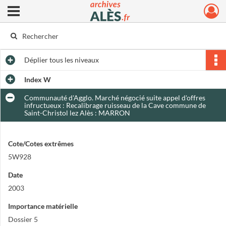
Ouvrir le menu déroulant
Archives municipales d'Alès
Déplier
tous les niveaux
Index W
Communauté d'Agglo. Marché négocié suite appel d'offres
infructueux : Recalibrage ruisseau de la Cave commune de
Saint-Christol lez Alès : MARRON
Cote/Cotes extrêmes
5W928
Date
2003
Importance matérielle
Dossier 5