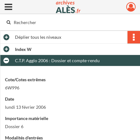
Ouvrir le menu déroulant
Archives municipales d'Alès
Déplier
tous les niveaux
Index W
C.T.P. Agglo 2006 : Dossier et compte-rendu
Cote/Cotes extrêmes
6W996
Date
lundi 13 février 2006
Importance matérielle
Dossier 6
Modalités d'entrées