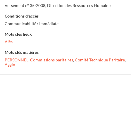
Versement n° 35-2008, Direction des Ressources Humaines
Conditions d'accès
Communicabilité : Immédiate
Mots clés lieux
Alès
Mots clés matières
PERSONNEL
,
Commissions paritaires
,
Comité Technique Paritaire
,
Agglo