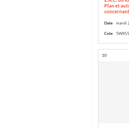
Plan et aut
concernant 
Date
mardi 
Cote
5W85
Résultat n°
10