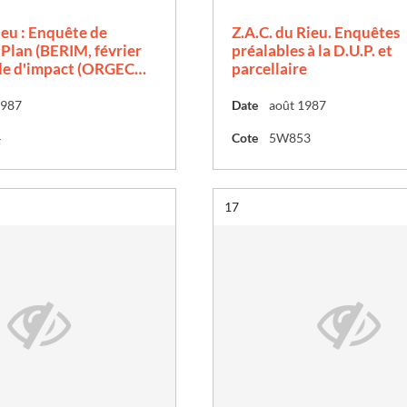
ieu : Enquête de
Z.A.C. du Rieu. Enquêtes
 Plan (BERIM, février
préalables à la D.U.P. et
de d'impact (ORGEC…
parcellaire
1987
Date
août 1987
4
Cote
5W853
Résultat n°
17