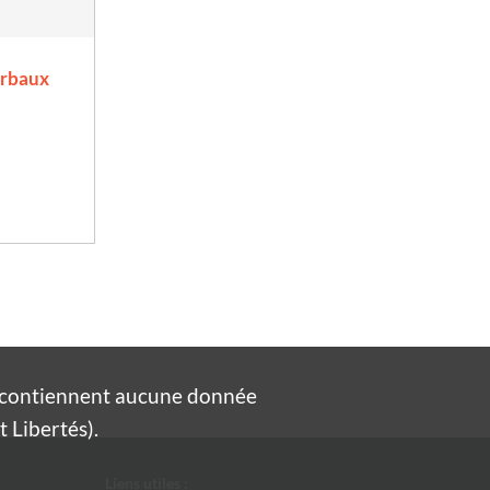
erbaux
e contiennent aucune donnée
 Libertés).
Liens utiles :