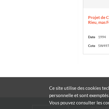
Projet de C
Rieu, mas F
Date
1994
Cote
5W49
Ce site utilise des
cookies
tec
personnelle et sont exemptés 
Vous pouvez consulter les cond
Archives mu