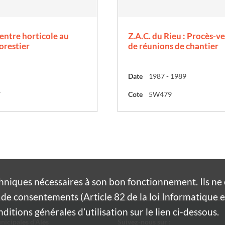
entre horticole au
Z.A.C. du Rieu : Procès-v
orestier
de réunions de chantier
Date
1987 - 1989
7
Cote
5W479
hniques nécessaires à son bon fonctionnement. Ils n
de consentements (Article 82 de la loi Informatique et
itions générales d’utilisation sur le lien ci-dessous.
nicipales d'Alès
Suivez-nous sur :