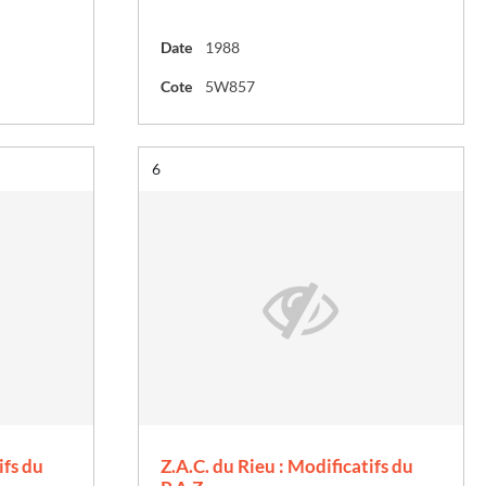
Date
1988
Cote
5W857
Résultat n°
6
ifs du
Z.A.C. du Rieu : Modificatifs du