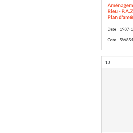
Aménagemen
Rieu - P.A.
Plan d'amé
Date
1987-
Cote
5W85
Résultat n°
13