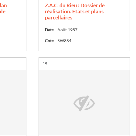
lan
Z.A.C. du Rieu : Dossier de
ble
réalisation. Etats et plans
parcellaires
Date
Août 1987
Cote
5W854
Résultat n°
15