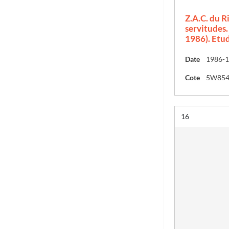
Z.A.C. du R
servitudes.
1986). Etu
Date
1986-
Cote
5W85
Résultat n°
16