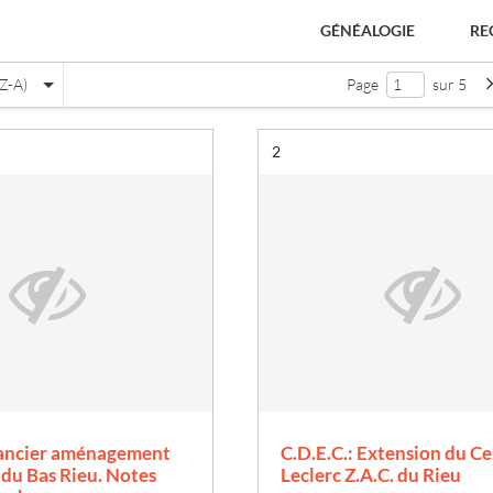
GÉNÉALOGIE
RE
Z-A)
Page
sur 5
Résultat n°
2
nancier aménagement
C.D.E.C.: Extension du C
. du Bas Rieu. Notes
Leclerc Z.A.C. du Rieu