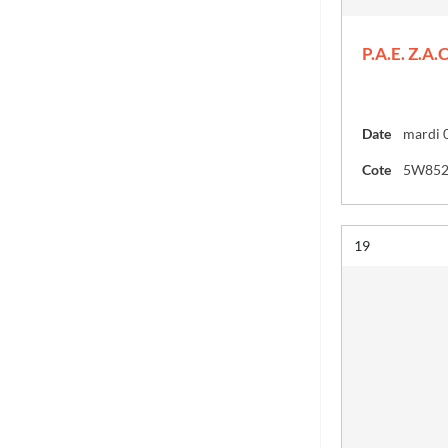
P.A.E. Z.A.
Date
mardi 0
Cote
5W85
Résultat n°
19