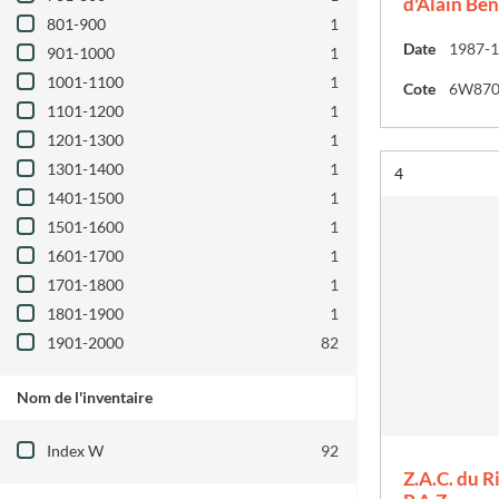
d'Alain Be
801-900
1
Date
1987-
901-1000
1
1001-1100
1
Cote
6W87
1101-1200
1
1201-1300
1
1301-1400
1
Résultat n°
4
1401-1500
1
1501-1600
1
1601-1700
1
1701-1800
1
1801-1900
1
1901-2000
82
Nom de l'inventaire
Filtre les résultats par : Nom de l'inventair
Index W
92
Z.A.C. du R