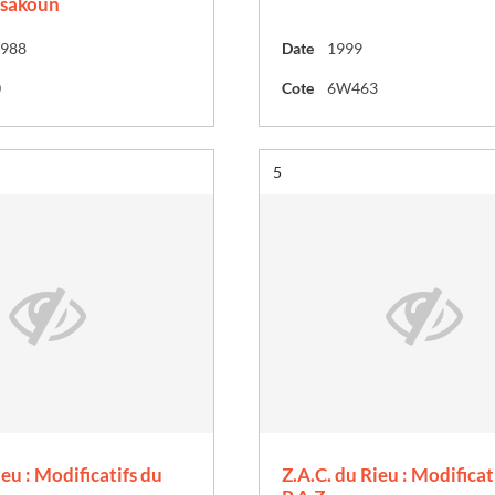
nsakoun
1988
Date
1999
0
Cote
6W463
Résultat n°
5
e
ieu : Modificatifs du
Z.A.C. du Rieu : Modificat