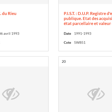
C. du Rieu
P.I.S.T. : D.U.P. Registre 
publique. Etat des acquis
état parcellaire et valeur
6 avril 1993
Date
1991-1993
2
Cote
5W851
Résultat n°
20