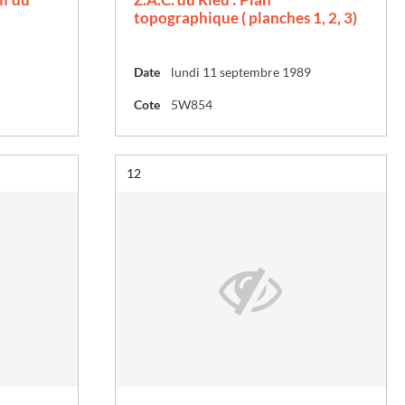
topographique ( planches 1, 2, 3)
Date
lundi 11 septembre 1989
Cote
5W854
Résultat n°
12