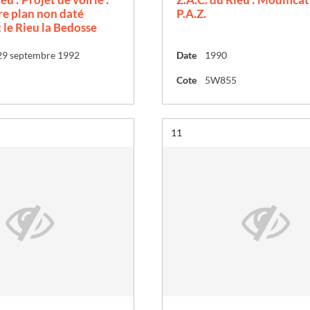
re plan non daté
P.A.Z.
le Rieu la Bedosse
29 septembre 1992
Date
1990
5
Cote
5W855
Résultat n°
11