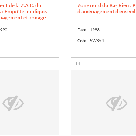
t de la Z.A.C. du
Zone nord du Bas Rieu : P
Z. : Enquête publique.
d'aménagement d'ensem
nagement et zonage.…
1990
Date
1988
4
Cote
5W854
Résultat n°
14