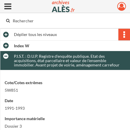
Ouvrir le menu déroulant
Archives municipales d'Alès
Déplier
tous les niveaux
Index W
P.I.S.T. : D.U.P. Registre d'enquête publique. Etat des
acquisitions, état parcellaire et valeur de l'ensemble
immobilier. Avant projet de voirie, aménagement carrefour
Cote/Cotes extrêmes
5W851
Date
1991-1993
Importance matérielle
Dossier 3