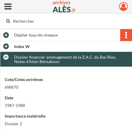
Ouvrir le menu déroulant
Archives municipales d'Alès
Déplier
tous les niveaux
Index W
Dossier financier aménagement de la Z.A.C. du Bas Rieu.
Notes d'Alain Bensakoun
Cote/Cotes extrêmes
6W870
Date
1987-1988
Importance matérielle
Dossier 2