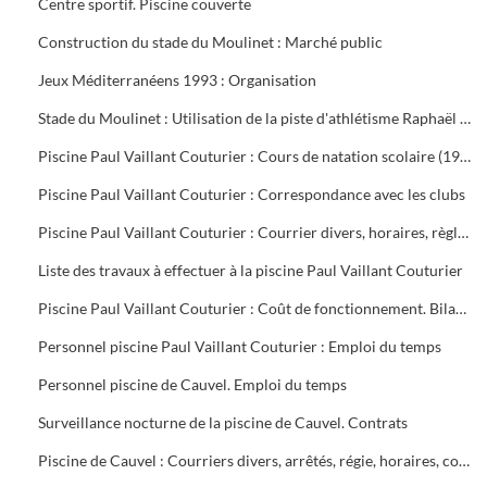
Centre sportif. Piscine couverte
Construction du stade du Moulinet : Marché public
Jeux Méditerranéens 1993 : Organisation
Stade du Moulinet : Utilisation de la piste d'athlétisme Raphaël Pujazon
Piscine Paul Vaillant Couturier : Cours de natation scolaire (1992-1999). Transport des scolaires (1995-1998). Utilisation de la piscine par les scolaires (1997-1998)
Piscine Paul Vaillant Couturier : Correspondance avec les clubs
Piscine Paul Vaillant Couturier : Courrier divers, horaires, règlement des cours, vols, plan d'organisation de secours, accident du 16 juin 1997, procès-verbal de la Commission de Sécurité
Liste des travaux à effectuer à la piscine Paul Vaillant Couturier
Piscine Paul Vaillant Couturier : Coût de fonctionnement. Bilan d'activité
Personnel piscine Paul Vaillant Couturier : Emploi du temps
Personnel piscine de Cauvel. Emploi du temps
Surveillance nocturne de la piscine de Cauvel. Contrats
Piscine de Cauvel : Courriers divers, arrêtés, régie, horaires, convention chèques loisirs temps libre, procès-verbal Commission de sécurité