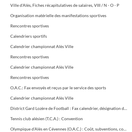
Ville d'Alès, Fiches récapitulatives de salaires, VIII / N - O - P
Organisation matérielle des manifestations sportives
Rencontres sportives
Calendriers sportifs
Calendrier championnat Alès Ville
Rencontres sportives
Calendrier championnat Alès Ville
Rencontres sportives
O.A.C.: Fax envoyés et reçus par le service des sports
Calendrier championnat Alès Ville
District Gard Lozère de Football : Fax calendrier, désignation des terrains
Tennis club alésien (T.C.A.) : Convention
Olympique d'Alès en Cévennes (O.A.C.) : Coût, subventions, contrat d'objectifs, courrier