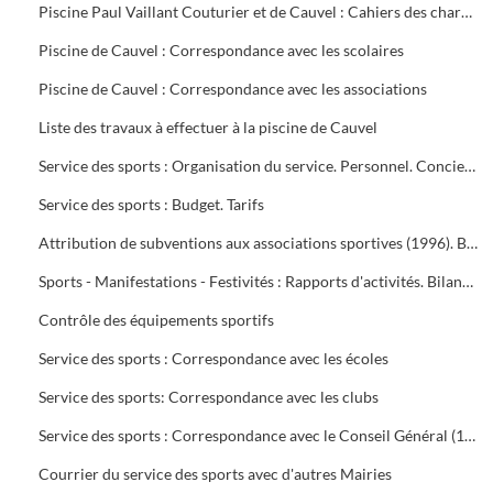
Piscine Paul Vaillant Couturier et de Cauvel : Cahiers des charges signés par les clubs
Piscine de Cauvel : Correspondance avec les scolaires
Piscine de Cauvel : Correspondance avec les associations
Liste des travaux à effectuer à la piscine de Cauvel
Service des sports : Organisation du service. Personnel. Concierges. Notes de service
Service des sports : Budget. Tarifs
Attribution de subventions aux associations sportives (1996). Bilans financiers des clubs (1995-1996)
Sports - Manifestations - Festivités : Rapports d'activités. Bilans financiers
Contrôle des équipements sportifs
Service des sports : Correspondance avec les écoles
Service des sports: Correspondance avec les clubs
Service des sports : Correspondance avec le Conseil Général (1996-1999), Conseil Régional (1996-2000), Préfecture du Gard (1995-1997), Direction Départementale jeunesse et sports (1995-2000)
Courrier du service des sports avec d'autres Mairies