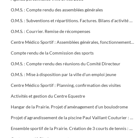
O.M.S. : Compte rendu des assemblées générales
O.M.S. : Subventions et répartitions. Factures. Bilans d'activité Conventions avec la ville
O.M.S. : Courrier. Remise de récompenses
Centre Médico Sportif : Assemblées générales, fonctionnement, projet de contrat, subvention
Compte rendu de la Commission des sports
O.M.S. : Compte-rendu des réunions du Comité Directeur
O.M.S. : Mise à disposition par la ville d'un emploi jeune
Centre Médico Sportif : Planning, confirmation des visites
Activités et gestion du Centre Equestre
Hangar de la Prairie. Projet d'aménagement d'un boulodrome
Projet d'agrandissement de la piscine Paul Vaillant Couturier : 6 plans
Ensemble sportif de la Prairie. Création de 3 courts de tennis : 1ère tranche (1997). Projet d'éclairage (1983)