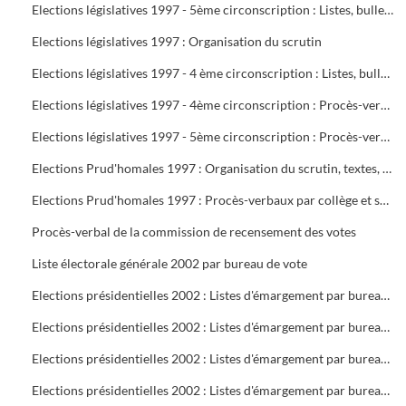
Elections législatives 1997 - 5ème circonscription : Listes, bulletins de vote, délégués et assesseurs
Elections législatives 1997 : Organisation du scrutin
Elections législatives 1997 - 4 ème circonscription : Listes, bulletins de vote, délégués et assesseurs
Elections législatives 1997 - 4ème circonscription : Procès-verbaux
Elections législatives 1997 - 5ème circonscription : Procès-verbaux
Elections Prud'homales 1997 : Organisation du scrutin, textes, représentants des organisations professionnelles et syndicales, délégués, bureaux de vote, tableaux de vote par correspondance
Elections Prud'homales 1997 : Procès-verbaux par collège et section
Procès-verbal de la commission de recensement des votes
Liste électorale générale 2002 par bureau de vote
Elections présidentielles 2002 : Listes d'émargement par bureau de vote : 1 à 5
Elections présidentielles 2002 : Listes d'émargement par bureau de vote : 6 à 10
Elections présidentielles 2002 : Listes d'émargement par bureau de vote : 11 à 16 ( pas de 12 )
Elections présidentielles 2002 : Listes d'émargement par bureau de vote : 17 à 21