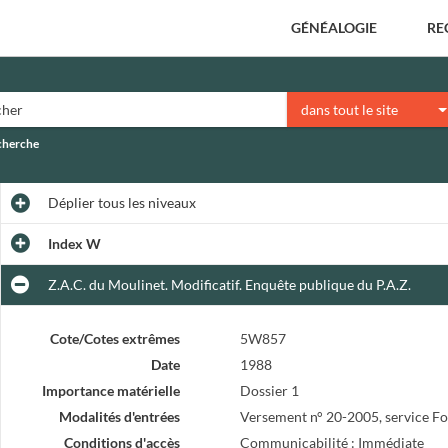
GÉNÉALOGIE
RE
dans tout le site
echerche
Déplier
tous les niveaux
Index W
Z.A.C. du Moulinet. Modificatif. Enquête publique du P.A.Z.
Cote/Cotes extrêmes
5W857
Date
1988
Importance matérielle
Dossier 1
Modalités d'entrées
Versement n° 20-2005, service F
Conditions d'accès
Communicabilité : Immédiate