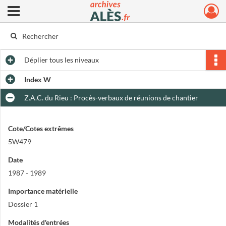
Ouvrir le menu déroulant
Archives municipales d'Alès
Déplier
tous les niveaux
Index W
Z.A.C. du Rieu : Procès-verbaux de réunions de chantier
Cote/Cotes extrêmes
5W479
Date
1987 - 1989
Importance matérielle
Dossier 1
Modalités d'entrées