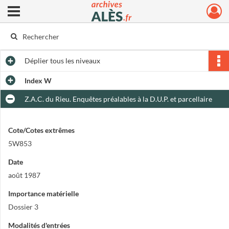
Ouvrir le menu déroulant
Archives municipales d'Alès
Déplier
tous les niveaux
Index W
Z.A.C. du Rieu. Enquêtes préalables à la D.U.P. et parcellaire
Cote/Cotes extrêmes
5W853
Date
août 1987
Importance matérielle
Dossier 3
Modalités d'entrées