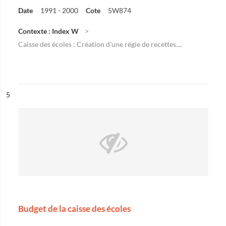
Date
1991 - 2000
Cote
5W874
Contexte : Index W
Caisse des écoles : Création d'une régie de recettes....
ésultat n°
5
Budget de la caisse des écoles