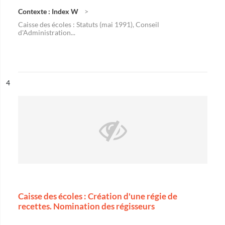
Contexte : Index W
Caisse des écoles : Statuts (mai 1991), Conseil
d'Administration...
ésultat n°
4
Caisse des écoles : Création d'une régie de
recettes. Nomination des régisseurs