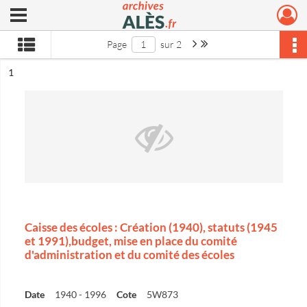
Ouvrir le menu déroulant
Archives municipales d'Alès
Page suivante : 1/2
Dernière page
Page
sur 2
ésultat n°
1
Caisse des écoles : Création (1940), statuts (1945
et 1991),budget, mise en place du comité
d'administration et du comité des écoles
Date
1940 - 1996
Cote
5W873