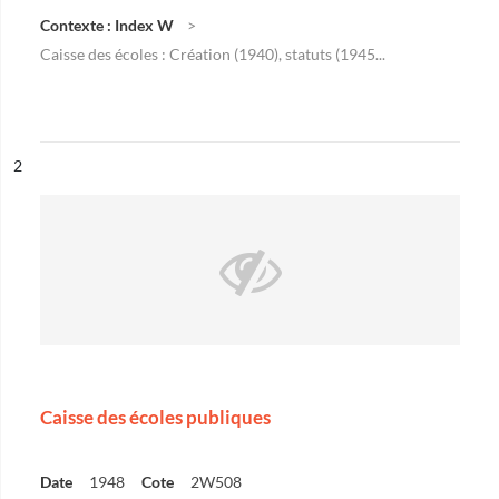
Contexte : Index W
Caisse des écoles : Création (1940), statuts (1945...
ésultat n°
2
Caisse des écoles publiques
Date
1948
Cote
2W508