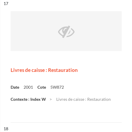
ésultat n°
17
Livres de caisse : Restauration
Date
2001
Cote
5W872
Contexte : Index W
Livres de caisse : Restauration
ésultat n°
18