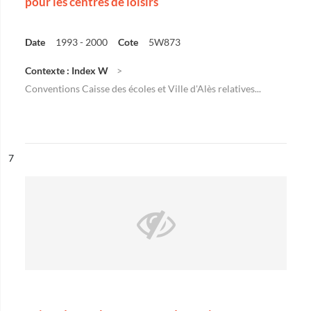
pour les centres de loisirs
Date
1993 - 2000
Cote
5W873
Contexte : Index W
Conventions Caisse des écoles et Ville d'Alès relatives...
ésultat n°
7