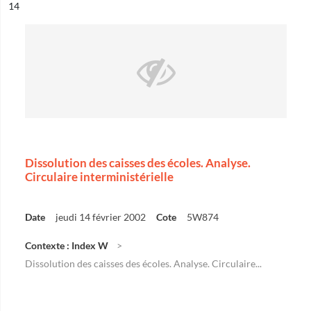
ésultat n°
14
Dissolution des caisses des écoles. Analyse.
Circulaire interministérielle
Date
jeudi 14 février 2002
Cote
5W874
Contexte : Index W
Dissolution des caisses des écoles. Analyse. Circulaire...