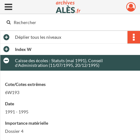
Ouvrir le menu déroulant
Archives municipales d'Alès
Déplier
tous les niveaux
Index W
Caisse des écoles : Statuts (mai 1991), Conseil
d'Administration (11/07/1995, 20/12/1995)
Cote/Cotes extrêmes
6W193
Date
1991 - 1995
Importance matérielle
Dossier 4