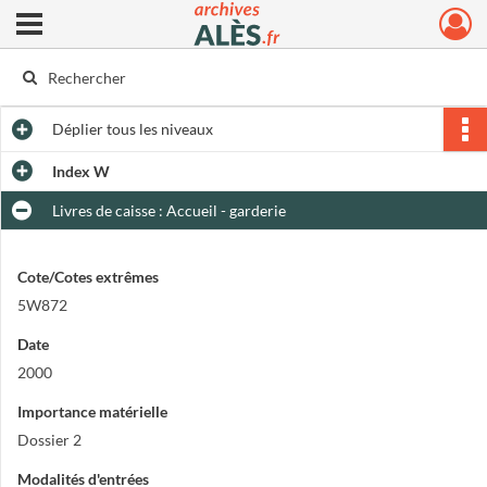
Ouvrir le menu déroulant
Archives municipales d'Alès
Déplier
tous les niveaux
Index W
Livres de caisse : Accueil - garderie
Cote/Cotes extrêmes
5W872
Date
2000
Importance matérielle
Dossier 2
Modalités d'entrées