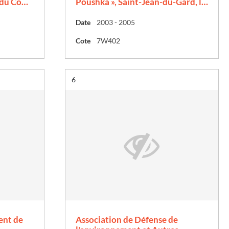
 du Co…
Poushka », Saint-Jean-du-Gard, l…
Date
2003 - 2005
Cote
7W402
Résultat n°
6
ent de
Association de Défense de