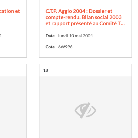
cation et
C.T.P. Agglo 2004 : Dossier et
compte-rendu. Bilan social 2003
et rapport présenté au Comité T…
4
Date
lundi 10 mai 2004
Cote
6W996
Résultat n°
18