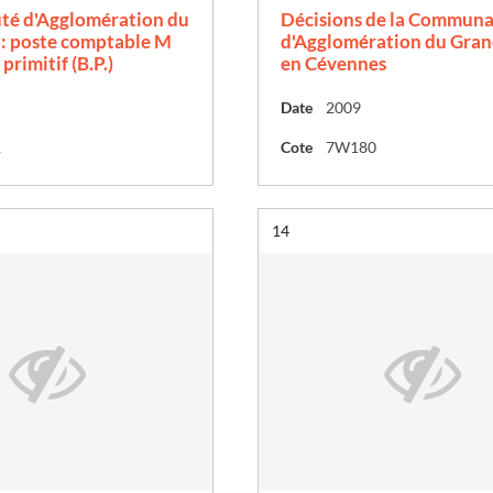
é d'Agglomération du
Décisions de la Commun
 : poste comptable M
d'Agglomération du Gran
primitif (B.P.)
en Cévennes
Date
2009
1
Cote
7W180
Résultat n°
14