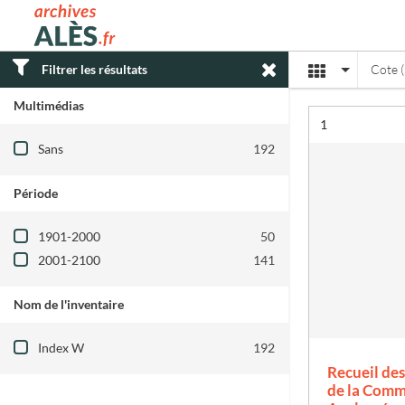
Archives municipales d'Alès
Affichage
Filtrer les résultats
Cote (
Multimédias
Résultat n°
1
Filtre les résultats par : Multimédias
Sans
192
Période
Filtre les résultats par : Période
1901-2000
50
2001-2100
141
Nom de l'inventaire
Filtre les résultats par : Nom de l'inventair
Index W
192
Recueil des
de la Comm