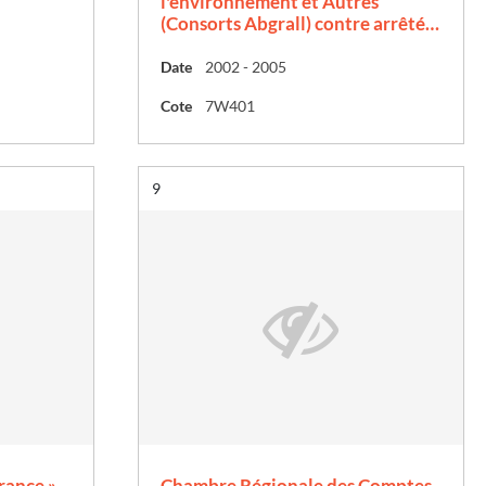
l'environnement et Autres
(Consorts Abgrall) contre arrêté…
Date
2002 - 2005
Cote
7W401
Résultat n°
9
rance »
Chambre Régionale des Comptes