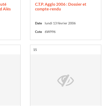
auté
C.T.P. Agglo 2006 : Dossier et
d Alès
compte-rendu
Date
lundi 13 février 2006
Cote
6W996
Résultat n°
15