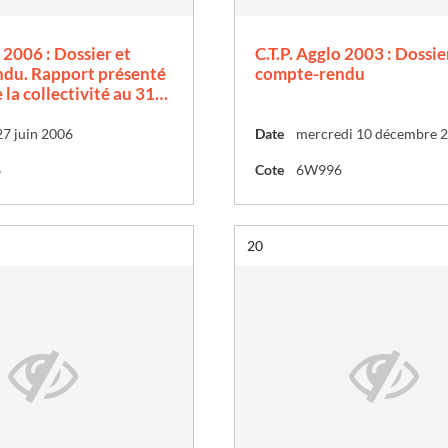
o 2006 : Dossier et
C.T.P. Agglo 2003 : Dossie
du. Rapport présenté
compte-rendu
e la collectivité au 31…
27 juin 2006
Date
mercredi 10 décembre 
6
Cote
6W996
Résultat n°
20