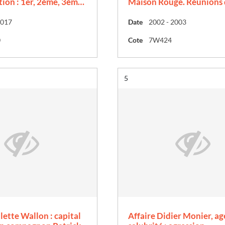
ion : 1er, 2ème, 3èm…
Maison Rouge. Réunions
2017
Date
2002 - 2003
0
Cote
7W424
Résultat n°
5
lette Wallon : capital
Affaire Didier Monier, ag