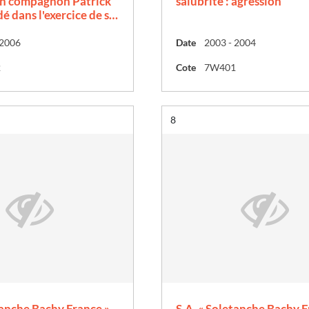
on compagnon Patrick
salubrité : agression
é dans l'exercice de s…
 2006
Date
2003 - 2004
2
Cote
7W401
Résultat n°
8
tanche Bachy France »
S.A. « Soletanche Bachy F