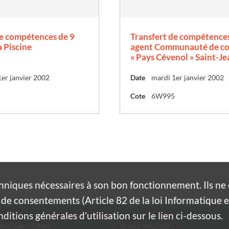
de compétences de 9
Transfert de compétence
a Piscine
agent Communauté de 
« Pays Cévenol » Saint-J
1er janvier 2002
Date
mardi 1er janvier 2002
5
Cote
6W995
hniques nécessaires à son bon fonctionnement. Ils n
de consentements (Article 82 de la loi Informatique et
itions générales d’utilisation sur le lien ci-dessous.
nicipales d'Alès
Suivez-nous sur :