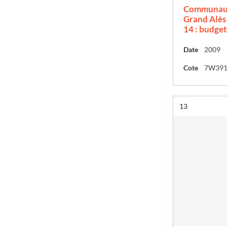
Communaut
Grand Alès
14 : budget 
Date
2009
Cote
7W39
Résultat n°
13