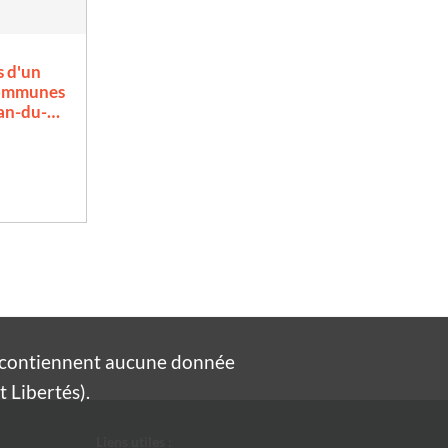
s d'un
communes
ean-du-…
e contiennent aucune donnée
 Libertés).
Liens utiles :