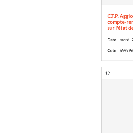
C.T.P. Aggl
compte-ren
sur l'état d
Date
mardi 
Cote
6W99
Résultat n°
19