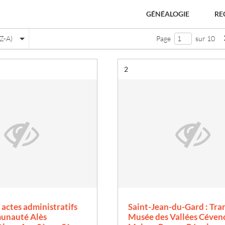
GÉNÉALOGIE
RE
Z-A)
Page
sur 10
Résultat n°
2
e
 actes administratifs
Saint-Jean-du-Gard : Tra
unauté Alès
Musée des Vallées Céveno