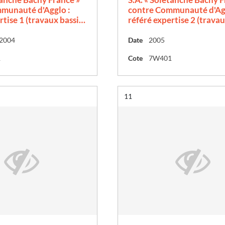
munauté d'Agglo :
contre Communauté d'Agg
rtise 1 (travaux bassi…
référé expertise 2 (trava
 2004
Date
2005
1
Cote
7W401
Résultat n°
11