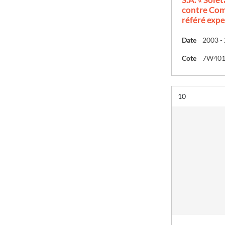
contre Com
référé expe
Date
2003 -
Cote
7W40
Résultat n°
10