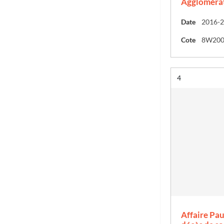
Agglomérat
Date
2016-
Cote
8W20
Résultat n°
4
Affaire Pau