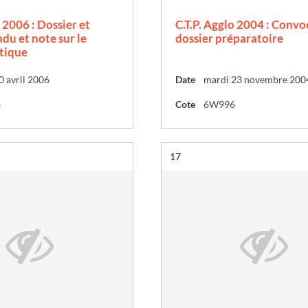
o 2006 : Dossier et
C.T.P. Agglo 2004 : Convo
du et note sur le
dossier préparatoire
tique
0 avril 2006
Date
mardi 23 novembre 200
6
Cote
6W996
Résultat n°
17