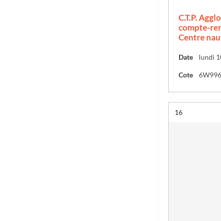
C.T.P. Aggl
compte-ren
Centre nau
Date
lundi 1
Cote
6W99
Résultat n°
16