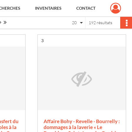
CHERCHES
INVENTAIRES
CONTACT
Page suivante : 1/10
Dernière page
20
192 résultats
Résultat n°
3
nsfert du
Affaire Bohy - Revelle - Bourrelly :
les à la
dommages à la laverie « Le