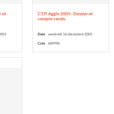
r et
C.T.P. Agglo 2005 : Dossier et
compte-rendu
2003
Date
vendredi 16 décembre 2005
Cote
6W996