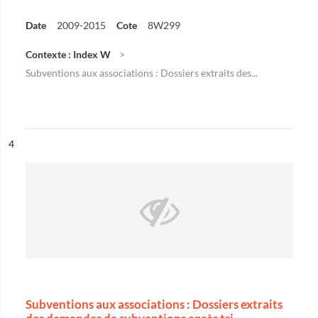
Date
2009-2015
Cote
8W299
Contexte : Index W
Subventions aux associations : Dossiers extraits des...
ésultat n°
4
Subventions aux associations : Dossiers extraits