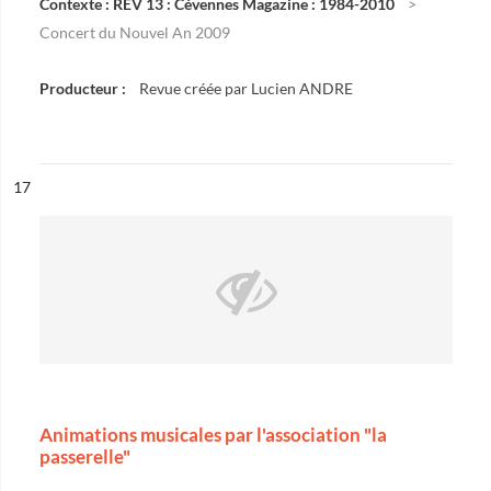
Contexte : REV 13 : Cévennes Magazine : 1984-2010
Concert du Nouvel An 2009
Producteur :
Revue créée par Lucien ANDRE
ésultat n°
17
Animations musicales par l'association "la
passerelle"