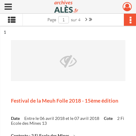
Ouvrir le menu déroulant
Archives municipales d'Alès
Page suivante : 1/4
Dernière page
Page
sur 4
ésultat n°
1
Festival de la Meuh Folle 2018 - 15ème édition
Date
Entre le 06 avril 2018 et le 07 avril 2018
Cote
2 Fi
Ecole des Mines 13
Contexte : 2 Fi Ecole des Mines