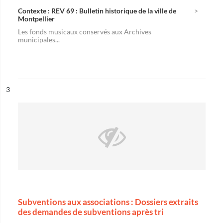
Contexte : REV 69 : Bulletin historique de la ville de
Montpellier
Les fonds musicaux conservés aux Archives
municipales...
ésultat n°
3
Subventions aux associations : Dossiers extraits
des demandes de subventions après tri