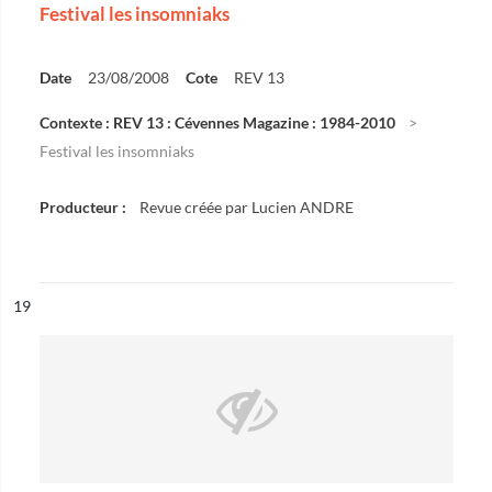
Festival les insomniaks
Date
23/08/2008
Cote
REV 13
Contexte : REV 13 : Cévennes Magazine : 1984-2010
Festival les insomniaks
Producteur :
Revue créée par Lucien ANDRE
ésultat n°
19