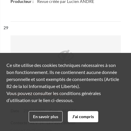
Producteur :
Revue créée par Lucien ANDRE
ésultat n°
29
Ce site utilise des
cookies
techniques nécessaires à son
bon fonctionnement. Ils ne contiennent aucune donnée
personnelle et sont exemptés de consentements (Article
82 de la loi Informatique et Libertés).
Vous pouvez consulter les conditions générales
Concert de l'Epiphanie
d’utilisation sur le lien ci-dessous.
Date
29/12/2007
Cote
REV 14
En savoir plus
J'ai compris
Contexte : REV 14 : Le Pays Cévenol
Concert de l'Epiphanie