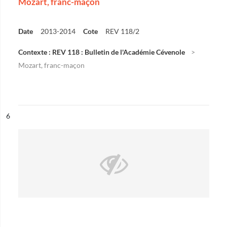
Mozart, franc-maçon
Date
2013-2014
Cote
REV 118/2
Contexte : REV 118 : Bulletin de l'Académie Cévenole
Mozart, franc-maçon
ésultat n°
6