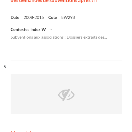
des demandes de subventions après tri
Date
2008-2015
Cote
8W298
Contexte : Index W
Subventions aux associations : Dossiers extraits des...
ésultat n°
5