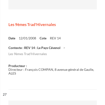
Les 9èmes Trad'Hivernales
Date
12/01/2008
Cote
REV 14
Contexte : REV 14 : Le Pays Cévenol
Les 9èmes Trad'Hivernales
Producteur :
Directeur : François COMPAN, 8 avenue général de Gaulle,
ALES
ésultat n°
27