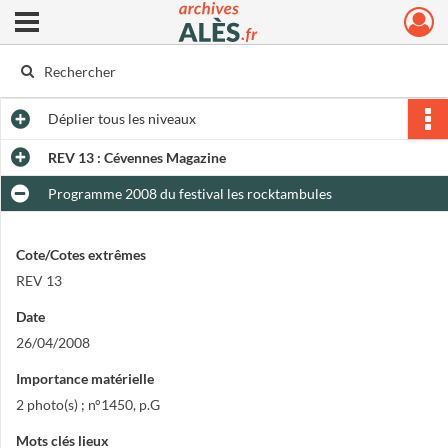
Ouvrir le menu déroulant
Archives municipales d'Alès
Déplier
tous les niveaux
REV 13 : Cévennes Magazine
Programme 2008 du festival les rocktambules
Cote/Cotes extrêmes
REV 13
Date
26/04/2008
Importance matérielle
2 photo(s) ; n°1450, p.G
Mots clés lieux