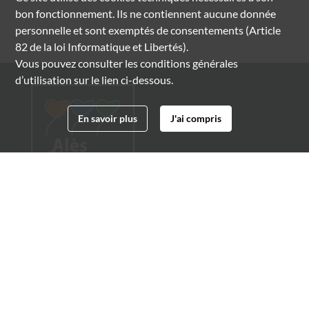
bon fonctionnement. Ils ne contiennent aucune donnée
personnelle et sont exemptés de consentements (Article
82 de la loi Informatique et Libertés).
Vous pouvez consulter les conditions générales
d’utilisation sur le lien ci-dessous.
En savoir plus
J'ai compris
Archives municipales d'Alès
4 boulevard Gambetta
30100 Alès
04 66 54 32 20
archives@ville-ales.fr