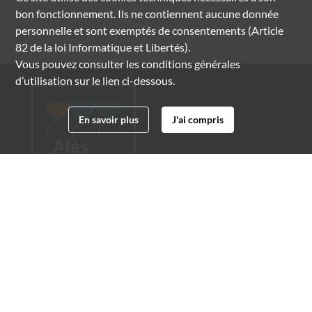
bon fonctionnement. Ils ne contiennent aucune donnée
personnelle et sont exemptés de consentements (Article
82 de la loi Informatique et Libertés).
Vous pouvez consulter les conditions générales
d’utilisation sur le lien ci-dessous.
En savoir plus
J'ai compris
Archives municipales d'Alès
4 boulevard Gambetta
30100 Alès
04 66 54 32 20
archives@ville-ales.fr