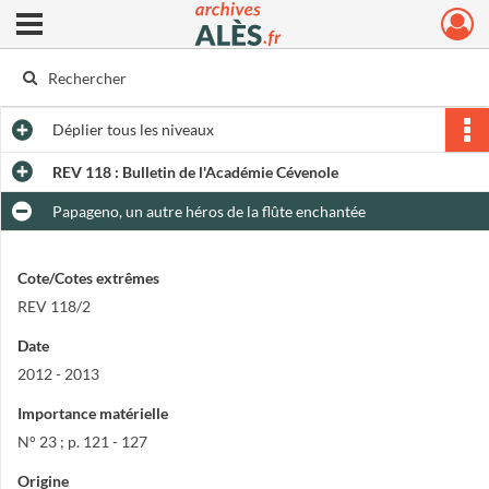
Ouvrir le menu déroulant
Archives municipales d'Alès
Déplier
tous les niveaux
REV 118 : Bulletin de l'Académie Cévenole
Papageno, un autre héros de la flûte enchantée
Cote/Cotes extrêmes
REV 118/2
Date
2012 - 2013
Importance matérielle
N° 23 ; p. 121 - 127
Origine