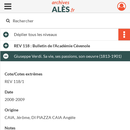
Ouvrir le menu déroulant
Archives municipales d'Alès
Déplier
tous les niveaux
REV 118 : Bulletin de l'Académie Cévenole
Giuseppe Verdi. Sa vie, ses passions, son oeuvre (1813-1901)
Cote/Cotes extrêmes
REV 118/1
Date
2008-2009
Origine
CAIA, Jérôme, DI PIAZZA CAIA Angèle
Notes