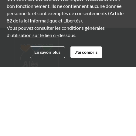
bon fonctionnement. Ils ne contiennent aucune donnée
personnelle et sont exemptés de consentements (Article
82 de la loi Informatique et Libertés).
Vous pouvez consulter les conditions générales
d’utilisation sur le lien ci-dessous.
En savoir plus
J'ai compris
Archives municipales d'Alès
4 boulevard Gambetta
30100 Alès
04 66 54 32 20
archives@ville-ales.fr