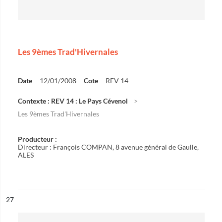
Les 9èmes Trad'Hivernales
Date
12/01/2008
Cote
REV 14
Contexte : REV 14 : Le Pays Cévenol
Les 9èmes Trad'Hivernales
Producteur :
Directeur : François COMPAN, 8 avenue général de Gaulle,
ALES
ésultat n°
27