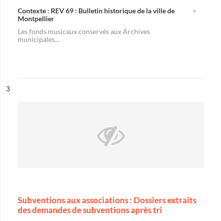
Contexte : REV 69 : Bulletin historique de la ville de
Montpellier
Les fonds musicaux conservés aux Archives
municipales...
ésultat n°
3
Subventions aux associations : Dossiers extraits
des demandes de subventions après tri