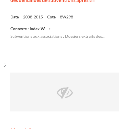
des demandes de subventions après tri
Date
2008-2015
Cote
8W298
Contexte : Index W
Subventions aux associations : Dossiers extraits des...
ésultat n°
5