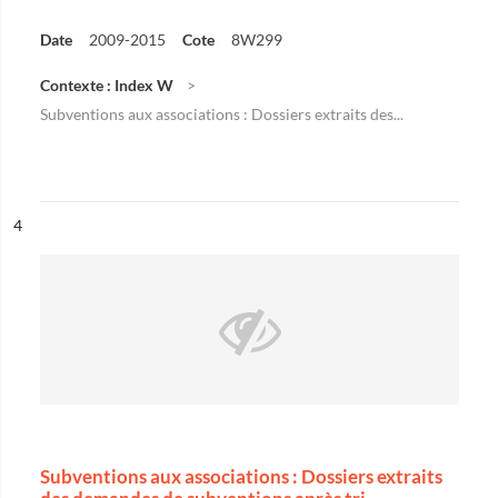
Date
2009-2015
Cote
8W299
Contexte : Index W
Subventions aux associations : Dossiers extraits des...
ésultat n°
4
Subventions aux associations : Dossiers extraits