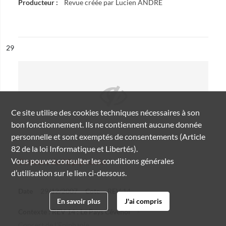
Producteur :
Revue créée par Lucien ANDRE
ésultat n°
29
Ce site utilise des
cookies
techniques nécessaires à son
bon fonctionnement. Ils ne contiennent aucune donnée
personnelle et sont exemptés de consentements (Article
82 de la loi Informatique et Libertés).
Vous pouvez consulter les conditions générales
Concert de l'Epiphanie
d’utilisation sur le lien ci-dessous.
Date
29/12/2007
Cote
REV 14
En savoir plus
J'ai compris
Contexte : REV 14 : Le Pays Cévenol
Concert de l'Epiphanie