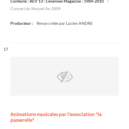
Contexte : REV 13 : Cévennes Magazine : 1984-2010
Concert du Nouvel An 2009
Producteur :
Revue créée par Lucien ANDRE
ésultat n°
17
Animations musicales par l'association "la
passerelle"