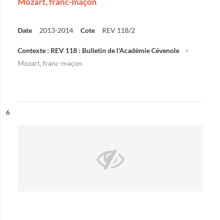
Mozart, franc-maçon
Date
2013-2014
Cote
REV 118/2
Contexte : REV 118 : Bulletin de l'Académie Cévenole
Mozart, franc-maçon
ésultat n°
6