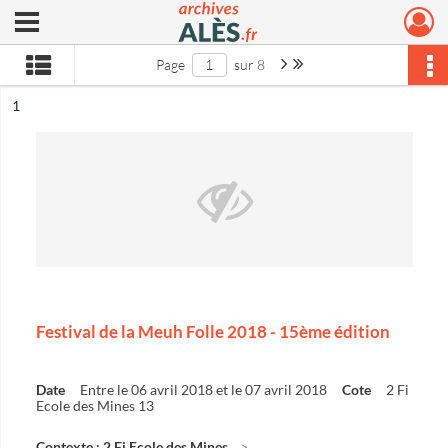
Ouvrir le menu déroulant
Archives municipales d'Alès
Page suivante : 1/8
Dernière page
Page
sur 8
ésultat n°
1
Festival de la Meuh Folle 2018 - 15ème édition
Date
Entre le 06 avril 2018 et le 07 avril 2018
Cote
2 Fi
Ecole des Mines 13
Contexte : 2 Fi Ecole des Mines