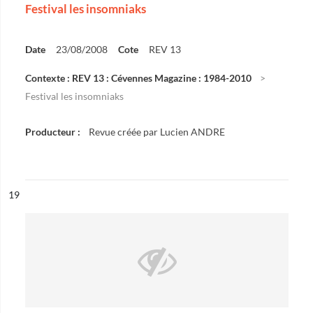
Festival les insomniaks
Date
23/08/2008
Cote
REV 13
Contexte : REV 13 : Cévennes Magazine : 1984-2010
Festival les insomniaks
Producteur :
Revue créée par Lucien ANDRE
ésultat n°
19